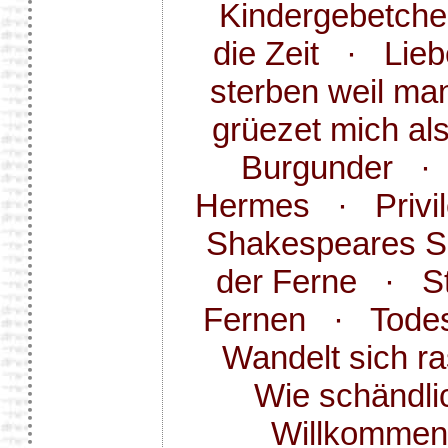
Kindergebetch
die Zeit
·
Lieb
sterben weil man
grüezet mich al
Burgunder
Hermes
·
Privi
Shakespeares S
der Ferne
·
S
Fernen
·
Tode
Wandelt sich ra
Wie schändli
Willkommen