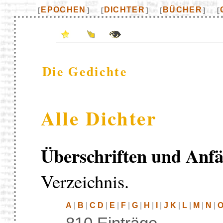
EPOCHEN
DICHTER
BÜCHER
[
]
[
]
[
]
[
Die Gedichte
Alle Dichter
Überschriften und Anfä
Verzeichnis.
A
|
B
|
C D
|
E
|
F
|
G
|
H
|
I
|
J K
|
L
|
M
|
N
|
O