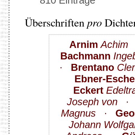
810 Einträge
Überschriften
pro
Dichter
Arnim
Achim
Bachmann
Inge
·
Brentano
Cle
Ebner-Esch
Eckert
Edeltr
Joseph von
Magnus
·
Geo
Johann Wolfga