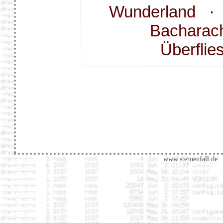
Wunderland
Bacharac
Überfli
www.sternenfall.de