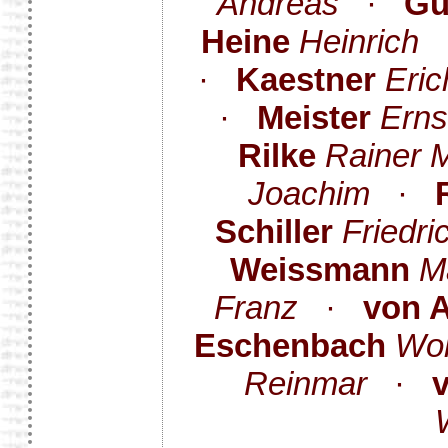
Andreas
·
Gü
Heine
Heinrich
·
Kaestner
Eric
·
Meister
Erns
Rilke
Rainer 
Joachim
·
Schiller
Friedri
Weissmann
M
Franz
·
von 
Eschenbach
Wol
Reinmar
·