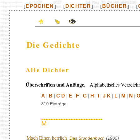
EPOCHEN
DICHTER
BÜCHER
[
]
[
]
[
]
[
Die Gedichte
Alle Dichter
Überschriften und Anfänge.
Alphabetisches Verzeichn
A
|
B
|
C D
|
E
|
F
|
G
|
H
|
I
|
J K
|
L
|
M
|
N
|
O
810 Einträge
M
Mach Einen herrlich
Das Stundenbuch
(1905)