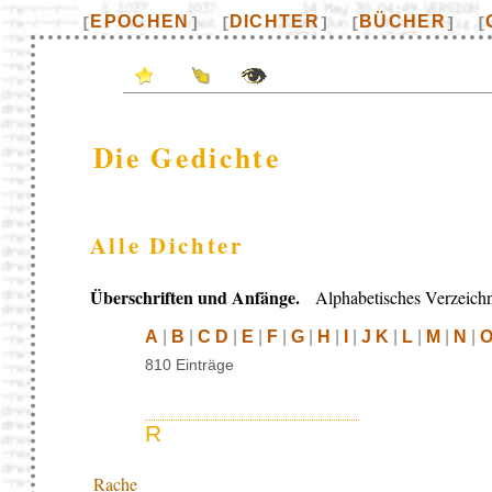
EPOCHEN
DICHTER
BÜCHER
[
]
[
]
[
]
[
Die Gedichte
Alle Dichter
Überschriften und Anfänge.
Alphabetisches Verzeichn
A
|
B
|
C D
|
E
|
F
|
G
|
H
|
I
|
J K
|
L
|
M
|
N
|
O
810 Einträge
R
Rache