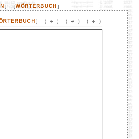
EN
WÖRTERBUCH
]
[
]
ÖRTERBUCH
]
(
)
(
)
(
)