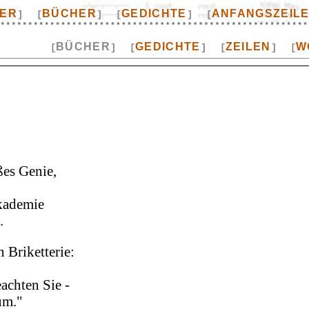
TER
BÜCHER
GEDICHTE
ANFANGSZEIL
]
[
]
[
]
[
BÜCHER
GEDICHTE
ZEILEN
W
[
]
[
]
[
]
[
ßes Genie,
Akademie
.
 Briketterie:
achten Sie -
um."