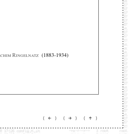
achim Ringelnatz
(1883-1934)
(
)
(
)
(
)