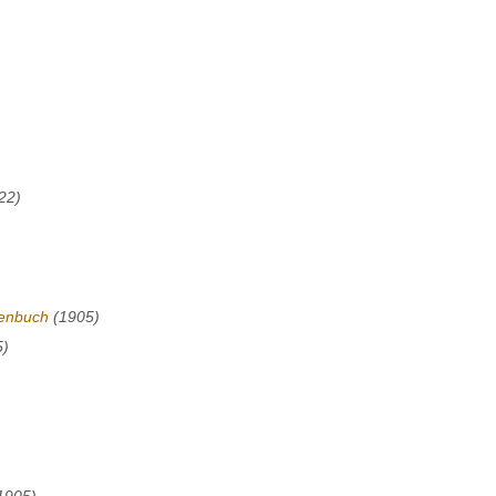
22)
enbuch
(1905)
5)