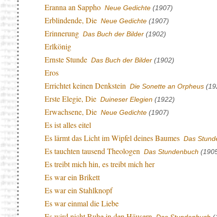
Eranna an Sappho
Neue Gedichte
(1907)
Erblindende, Die
Neue Gedichte
(1907)
Erinnerung
Das Buch der Bilder
(1902)
Erlkönig
Ernste Stunde
Das Buch der Bilder
(1902)
Eros
Errichtet keinen Denkstein
Die Sonette an Orpheus
(19
Erste Elegie, Die
Duineser Elegien
(1922)
Erwachsene, Die
Neue Gedichte
(1907)
Es ist alles eitel
Es lärmt das Licht im Wipfel deines Baumes
Das Stund
Es tauchten tausend Theologen
Das Stundenbuch
(190
Es treibt mich hin, es treibt mich her
Es war ein Brikett
Es war ein Stahlknopf
Es war einmal die Liebe
Es wird nicht Ruhe in den Häusern