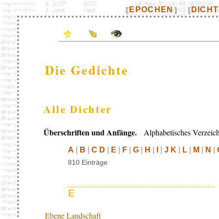
EPOCHEN
DICH
[
]
[
Die Gedichte
Alle Dichter
Überschriften und Anfänge.
Alphabetisches Verzeich
A
|
B
|
C D
|
E
|
F
|
G
|
H
|
I
|
J K
|
L
|
M
|
N
|
810 Einträge
E
Ebene Landschaft