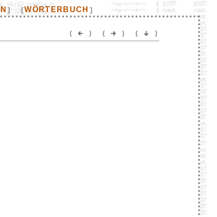
EN
WÖRTERBUCH
]
[
]
(
)
(
)
(
)