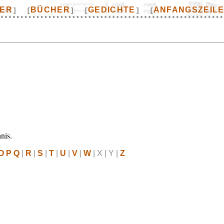
TER
BÜCHER
GEDICHTE
ANFANGSZEIL
]
[
]
[
]
[
nis.
O P Q
|
R
|
S
|
T
|
U
|
V
|
W
| X | Y |
Z