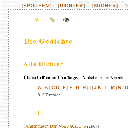
EPOCHEN
DICHTER
BÜCHER
[
]
[
]
[
]
[
Die Gedichte
Alle Dichter
Überschriften und Anfänge.
Alphabetisches Verzeichn
A
|
B
|
C D
|
E
|
F
|
G
|
H
|
I
|
J K
|
L
|
M
|
N
|
O
810 Einträge
F
Fahnenträger, Der
Neue Gedichte
(1907)