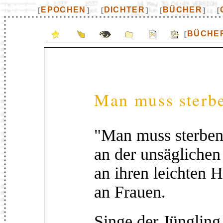
EPOCHEN
DICHTER
BÜCHER
[
]
[
]
[
]
[
BÜCHE
[
Man muss sterbe
"Man muss sterben 
an der unsäglichen
an ihren leichten 
an Frauen.
Singe der Jüngling 