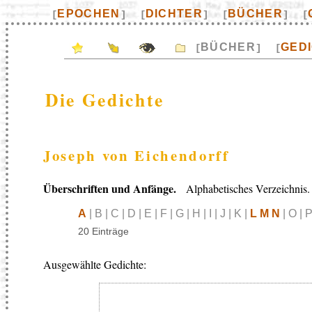
EPOCHEN
DICHTER
BÜCHER
[
]
[
]
[
]
[
BÜCHER
GED
[
]
[
Die Gedichte
Joseph von Eichendorff
Überschriften und Anfänge.
Alphabetisches Verzeichnis.
A
| B | C | D | E | F | G | H | I | J | K |
L M N
| O | P
20 Einträge
Ausgewählte Gedichte: