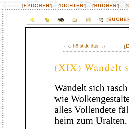
EPOCHEN
DICHTER
BÜCHER
[
]
[
]
[
]
[
BÜCHE
[
hörst du das ...
(
)
[
(XIX) Wandelt si
Wandelt sich rasch
wie Wolkengestalt
alles Vollendete fäl
heim zum Uralten.