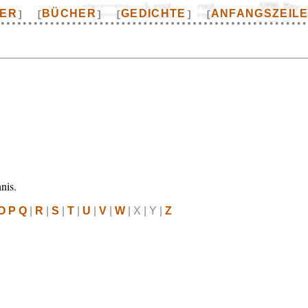
TER
BÜCHER
GEDICHTE
ANFANGSZEIL
]
[
]
[
]
[
nis.
O P Q
|
R
|
S
|
T
|
U
|
V
|
W
| X | Y |
Z