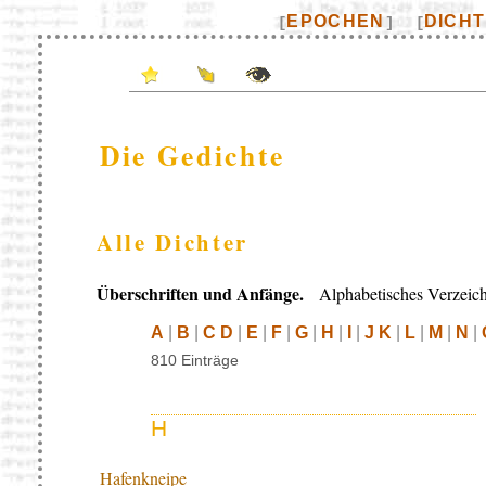
EPOCHEN
DICH
[
]
[
Die Gedichte
Alle Dichter
Überschriften und Anfänge.
Alphabetisches Verzeich
A
|
B
|
C D
|
E
|
F
|
G
|
H
|
I
|
J K
|
L
|
M
|
N
|
810 Einträge
H
Hafenkneipe