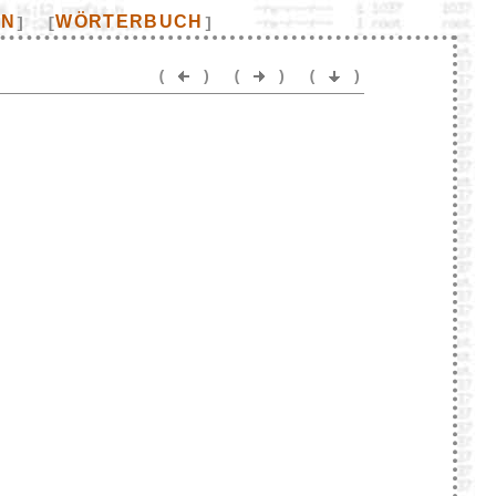
EN
WÖRTERBUCH
]
[
]
(
)
(
)
(
)