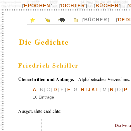
EPOCHEN
DICHTER
BÜCHER
[
]
[
]
[
]
[
BÜCHER
GED
[
]
[
Die Gedichte
Friedrich Schiller
Überschriften und Anfänge.
Alphabetisches Verzeichnis.
A
| B | C |
D
| E |
F
| G |
H I J K L
| M |
N
| O |
P
|
16 Einträge
Ausgewählte Gedichte:
Die Freu