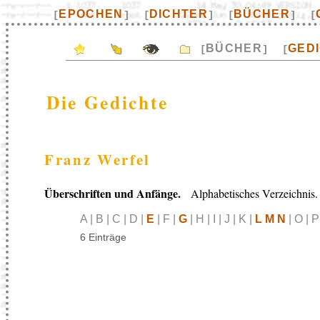
EPOCHEN
DICHTER
BÜCHER
[
]
[
]
[
]
[
BÜCHER
GED
[
]
[
Die Gedichte
Franz Werfel
Überschriften und Anfänge.
Alphabetisches Verzeichnis.
A | B | C | D |
E
| F |
G
| H | I | J | K |
L M N
| O | P
6 Einträge