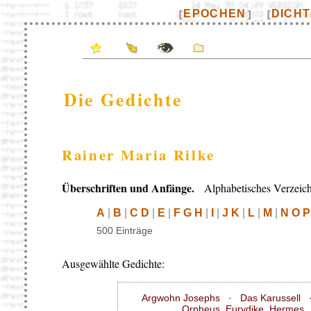
EPOCHEN
DICH
[
]
[
Die Gedichte
Rainer Maria Rilke
Überschriften und Anfänge.
Alphabetisches Verzeich
A
|
B
|
C D
|
E
|
F G H
|
I
|
J K
|
L
|
M
|
N O P
500 Einträge
Ausgewählte Gedichte:
Argwohn Josephs
·
Das Karussell
Orpheus. Eurydike. Hermes