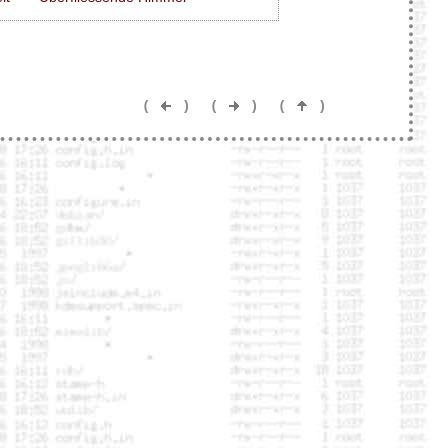
(
)
(
)
(
)