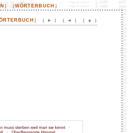
EN
WÖRTERBUCH
]
[
]
ÖRTERBUCH
]
(
)
(
)
(
)
n muss sterben weil man sie kennt
·
lt
·
Überfliessende Himmel