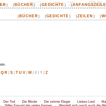
TER
BÜCHER
GEDICHTE
ANFANGSZEIL
]
[
]
[
]
[
BÜCHER
GEDICHTE
ZEILEN
W
[
]
[
]
[
]
[
nis.
 Q R
|
S
|
T U V
|
W
| X | Y |
Z
·
Der Tod
·
Die Blinde
·
Die zehnte Elegie
·
Liebes-Lied
·
Ma
·
Stiller Freund der vielen Fernen
·
Wandelt sich rasch auch die We