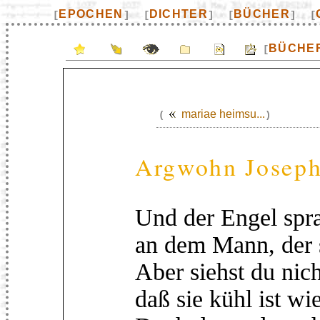
EPOCHEN
DICHTER
BÜCHER
[
]
[
]
[
]
[
BÜCHE
[
mariae heimsu...
(
)
Argwohn Josep
Und der Engel spr
an dem Mann, der s
Aber siehst du nich
daß sie kühl ist wi