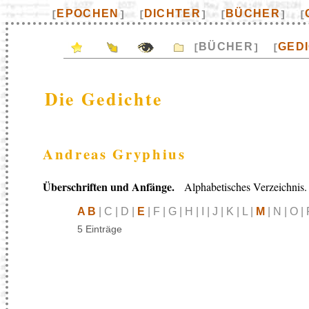
EPOCHEN
DICHTER
BÜCHER
[
]
[
]
[
]
[
BÜCHER
GED
[
]
[
Die Gedichte
Andreas Gryphius
Überschriften und Anfänge.
Alphabetisches Verzeichnis.
A B
| C | D |
E
| F | G | H | I | J | K | L |
M
| N | O | 
5 Einträge