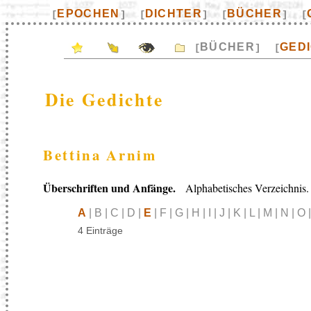
EPOCHEN
DICHTER
BÜCHER
[
]
[
]
[
]
[
BÜCHER
GED
[
]
[
Die Gedichte
Bettina Arnim
Überschriften und Anfänge.
Alphabetisches Verzeichnis.
A
| B | C | D |
E
| F | G | H | I | J | K | L | M | N | O
4 Einträge