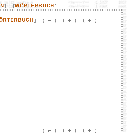
EN
WÖRTERBUCH
]
[
]
ÖRTERBUCH
]
(
)
(
)
(
)
(
)
(
)
(
)