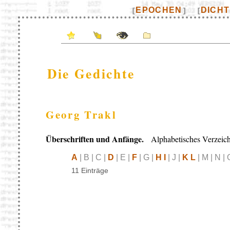
EPOCHEN
DICH
[
]
[
Die Gedichte
Georg Trakl
Überschriften und Anfänge.
Alphabetisches Verzeich
A
| B | C |
D
| E |
F
| G |
H I
| J |
K L
| M | N | 
11 Einträge