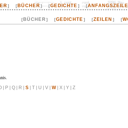
TER
BÜCHER
GEDICHTE
ANFANGSZEIL
]
[
]
[
]
[
BÜCHER
GEDICHTE
ZEILEN
W
[
]
[
]
[
]
[
nis.
O | P | Q | R |
S
| T | U | V |
W
| X | Y | Z