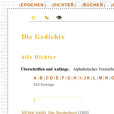
EPOCHEN
DICHTER
BÜCHER
[
]
[
]
[
]
[
Die Gedichte
Alle Dichter
Überschriften und Anfänge.
Alphabetisches Verzeichn
A
|
B
|
C D
|
E
|
F
|
G
|
H
|
I
|
J K
|
L
|
M
|
N
|
O
810 Einträge
I
Ich bete wieder
Das Stundenbuch
(1905)