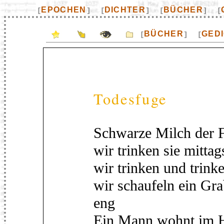
EPOCHEN
DICHTER
BÜCHER
[
]
[
]
[
]
[
BÜCHER
GED
[
]
[
Todesfuge
Schwarze Milch der F
wir trinken sie mitta
wir trinken und trink
wir schaufeln ein Gra
eng
Ein Mann wohnt im Ha