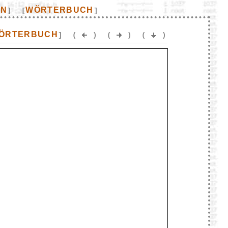
EN
WÖRTERBUCH
]
[
]
ÖRTERBUCH
]
(
)
(
)
(
)