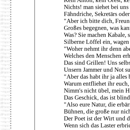
Nichts! man siehet bei uns
Fähndriche, Sekretärs ode
"Aber ich bitte dich, Freu
Großes begegnen, was kann
Was? Sie machen Kabale, si
Silberne Löffel ein, wage
"Woher nehmt ihr denn abe
Welches den Menschen erh
Das sind Grillen! Uns selb
Unsern Jammer und Not suc
"Aber das habt ihr ja alle
Warum entfliehet ihr euch,
Nimm's nicht übel, mein He
Das Geschick, das ist blind
"Also eure Natur, die erbär
Bühnen, die große nur nich
Der Poet ist der Wirt und d
Wenn sich das Laster erbric