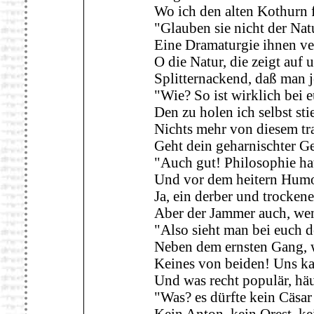
Wo ich den alten Kothurn f
"Glauben sie nicht der Nat
Eine Dramaturgie ihnen ver
O die Natur, die zeigt auf
Splitternackend, daß man j
"Wie? So ist wirklich bei 
Den zu holen ich selbst sti
Nichts mehr von diesem tr
Geht dein geharnischter Ge
"Auch gut! Philosophie hat
Und vor dem heitern Humor 
Ja, ein derber und trockene
Aber der Jammer auch, wenn 
"Also sieht man bei euch d
Neben dem ernsten Gang, 
Keines von beiden! Uns ka
Und was recht populär, häu
"Was? es dürfte kein Cäsar
Kein Anton, kein Orest, k