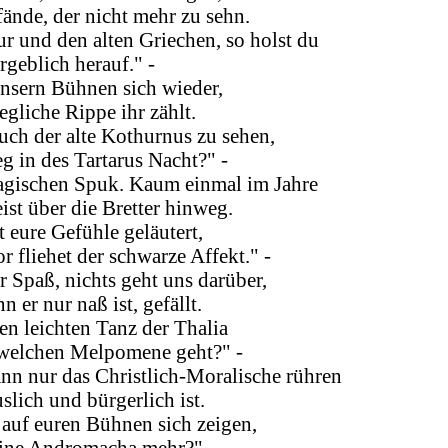
ände, der nicht mehr zu sehn.
ur und den alten Griechen, so holst du
geblich herauf." -
 unsern Bühnen sich wieder,
egliche Rippe ihr zählt.
euch der alte Kothurnus zu sehen,
eg in des Tartarus Nacht?" -
agischen Spuk. Kaum einmal im Jahre
ist über die Bretter hinweg.
 eure Gefühle geläutert,
fliehet der schwarze Affekt." -
r Spaß, nichts geht uns darüber,
er nur naß ist, gefällt.
en leichten Tanz der Thalia
welchen Melpomene geht?" -
nn nur das Christlich-Moralische rühren
slich und bürgerlich ist.
 auf euren Bühnen sich zeigen,
eine Andromacha mehr?" -