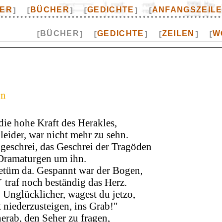
TER
BÜCHER
GEDICHTE
ANFANGSZEIL
]
[
]
[
]
[
BÜCHER
GEDICHTE
ZEILEN
W
[
]
[
]
[
]
[
en
die hohe Kraft des Herakles,
 leider, war nicht mehr zu sehn.
geschrei, das Geschrei der Tragöden
Dramaturgen um ihn.
etüm da. Gespannt war der Bogen,
´ traf noch beständig das Herz.
 Unglücklicher, wagest du jetzo,
 niederzusteigen, ins Grab!"
erab, den Seher zu fragen,