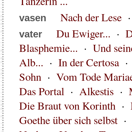
Tänzerin ...
Nach der Lese
vasen
Du Ewiger...
·
D
vater
Blasphemie...
·
Und seine
Alb...
·
In der Certosa
Sohn
·
Vom Tode Mariae
Das Portal
·
Alkestis
·
Die Braut von Korinth
·
Goethe über sich selbst