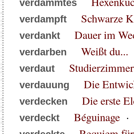
Hexenkü
verdammtes
Schwarze K
verdampft
Dauer im We
verdankt
Weißt du...
verdarben
Studierzimmer 
verdaut
Die Entwic
verdauung
Die erste El
verdecken
Béguinage
verdeckt
Requiem für