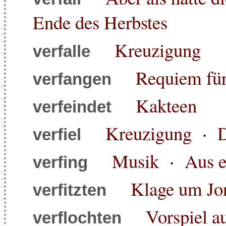
Ende des Herbstes
Kreuzigung
verfalle
Requiem für
verfangen
Kakteen
verfeindet
Kreuzigung
·
D
verfiel
Musik
·
Aus e
verfing
Klage um Jo
verfitzten
Vorspiel a
verflochten