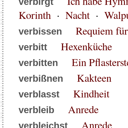
Ich habe Hymn
verbirgt
Korinth
·
Nacht
·
Walpu
Requiem für
verbissen
Hexenküche
verbitt
Ein Pflasterst
verbitten
Kakteen
verbißnen
Kindheit
verblasst
Anrede
verbleib
Anrede
verbleichst