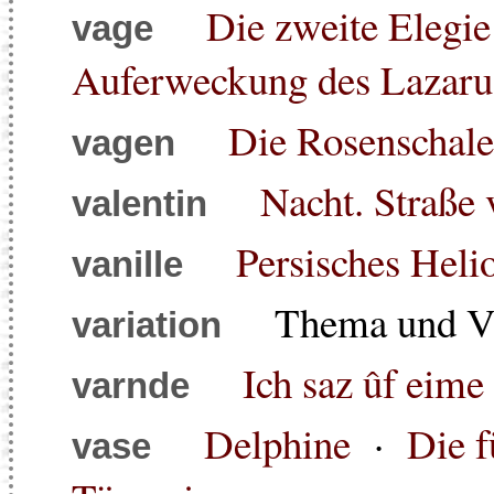
Die zweite Elegie
vage
Auferweckung des Lazaru
Die Rosenschale
vagen
Nacht. Straße 
valentin
Persisches Heli
vanille
Thema und Var
variation
Ich saz ûf eime 
varnde
Delphine
·
Die f
vase