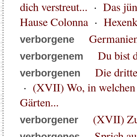
dich verstreut...
·
Das jün
Hause Colonna
·
Hexenk
Germanie
verborgene
Du bist 
verborgenem
Die dritt
verborgenen
·
(XVII) Wo, in welchen
Gärten...
(XVII) Zu 
verborgener
Sprich au
verborgenes