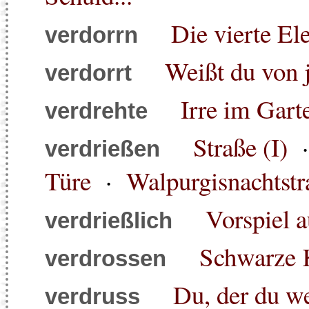
Die vierte El
verdorrn
Weißt du von j
verdorrt
Irre im Gart
verdrehte
Straße (I)
verdrießen
Türe
·
Walpurgisnachtst
Vorspiel 
verdrießlich
Schwarze 
verdrossen
Du, der du we
verdruss