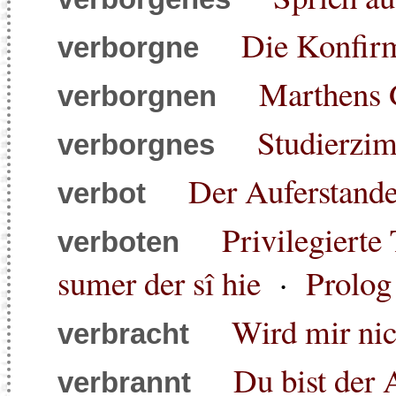
Die Konfir
verborgne
Marthens 
verborgnen
Studierzim
verborgnes
Der Auferstand
verbot
Privilegierte
verboten
sumer der sî hie
·
Prolo
Wird mir nic
verbracht
Du bist der A
verbrannt