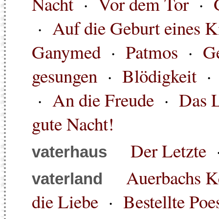
Nacht
·
Vor dem Tor
·
·
Auf die Geburt eines K
Ganymed
·
Patmos
·
G
gesungen
·
Blödigkeit
·
An die Freude
·
Das L
gute Nacht!
Der Letzte
vaterhaus
Auerbachs Ke
vaterland
die Liebe
·
Bestellte Poe