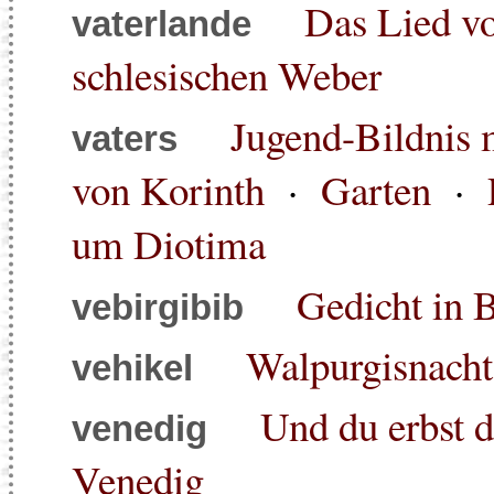
Das Lied v
vaterlande
schlesischen Weber
Jugend-Bildnis 
vaters
von Korinth
·
Garten
·
um Diotima
Gedicht in 
vebirgibib
Walpurgisnach
vehikel
Und du erbst d
venedig
Venedig