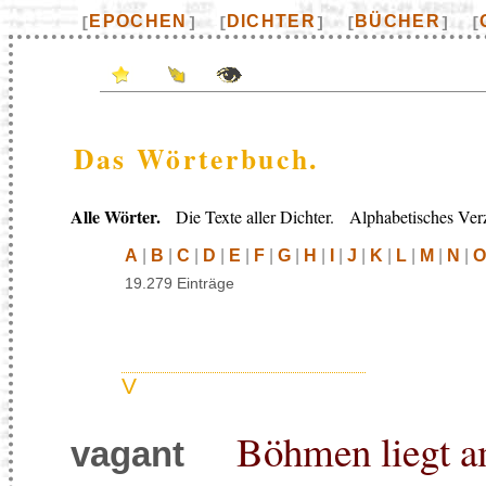
EPOCHEN
DICHTER
BÜCHER
[
]
[
]
[
]
[
Das Wörterbuch.
Alle Wörter.
Die Texte aller Dichter. Alphabetisches Verz
A
|
B
|
C
|
D
|
E
|
F
|
G
|
H
|
I
|
J
|
K
|
L
|
M
|
N
|
O
19.279 Einträge
V
Böhmen liegt 
vagant