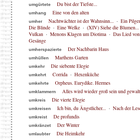
Du bist der Tiefste...
umgürtete
Eine von den alten
umhang
Nachtwächter ist der Wahnsinn...
·
Ein Pilge
umher
Die Blinde
·
Eine Welke
·
(XIV) Siehe die Blumen...
Vulkan
·
Menons Klagen um Diotima
·
Das Lied von
Gesänge
Der Nachbarin Haus
umherspazierte
Marthens Garten
umhüllen
Die siebente Elegie
umkehr
Corrida
·
Hexenküche
umkehrt
Orpheus. Eurydike. Hermes
umkehrte
Alles wird wieder groß sein und gewalti
umklammern
Die vierte Elegie
umkreis
Ich bin, du Ängstlicher...
·
Nach der Les
umkreisen
De profundis
umkreist
Der Winter
umkränzet
Die Heimkehr
umlaubter