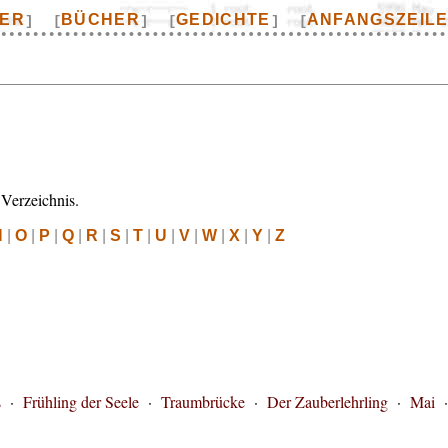
TER
BÜCHER
GEDICHTE
ANFANGSZEIL
]
[
]
[
]
[
Verzeichnis.
N
|
O
|
P
|
Q
|
R
|
S
|
T
|
U
|
V
|
W
|
X
|
Y
|
Z
s
·
Frühling der Seele
·
Traumbrücke
·
Der Zauberlehrling
·
Mai