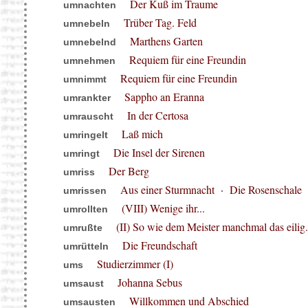
Der Kuß im Traume
umnachten
Trüber Tag. Feld
umnebeln
Marthens Garten
umnebelnd
Requiem für eine Freundin
umnehmen
Requiem für eine Freundin
umnimmt
Sappho an Eranna
umrankter
In der Certosa
umrauscht
Laß mich
umringelt
Die Insel der Sirenen
umringt
Der Berg
umriss
Aus einer Sturmnacht
·
Die Rosenschale
umrissen
(VIII) Wenige ihr...
umrollten
(II) So wie dem Meister manchmal das eilig.
umrußte
Die Freundschaft
umrütteln
Studierzimmer (I)
ums
Johanna Sebus
umsaust
Willkommen und Abschied
umsausten