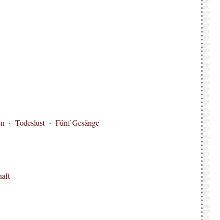
en
·
Todeslust
·
Fünf Gesänge
aft