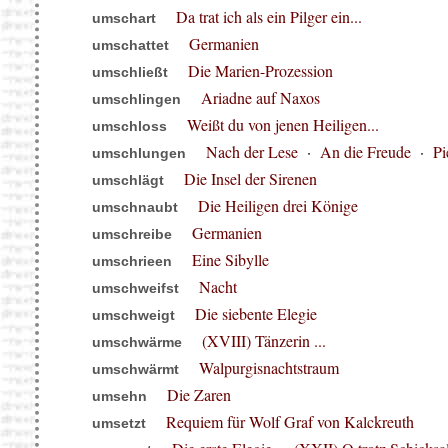
Da trat ich als ein Pilger ein...
umschart
Germanien
umschattet
Die Marien-Prozession
umschließt
Ariadne auf Naxos
umschlingen
Weißt du von jenen Heiligen...
umschloss
Nach der Lese
·
An die Freude
·
Pi
umschlungen
Die Insel der Sirenen
umschlägt
Die Heiligen drei Könige
umschnaubt
Germanien
umschreibe
Eine Sibylle
umschrieen
Nacht
umschweifst
Die siebente Elegie
umschweigt
(XVIII) Tänzerin ...
umschwärme
Walpurgisnachtstraum
umschwärmt
Die Zaren
umsehn
Requiem für Wolf Graf von Kalckreuth
umsetzt