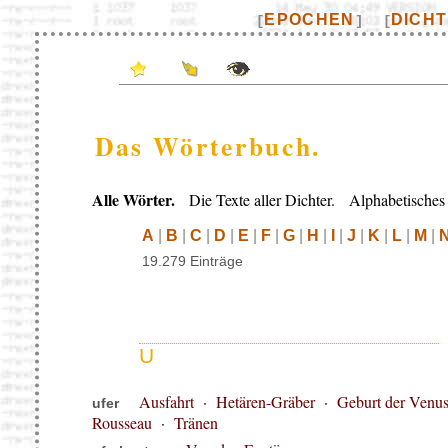
EPOCHEN
DICH
[
]
[
Das Wörterbuch.
Alle Wörter.
Die Texte aller Dichter. Alphabetisches 
A
|
B
|
C
|
D
|
E
|
F
|
G
|
H
|
I
|
J
|
K
|
L
|
M
|
19.279 Einträge
U
Ausfahrt
·
Hetären-Gräber
·
Geburt der Venu
ufer
Rousseau
·
Tränen