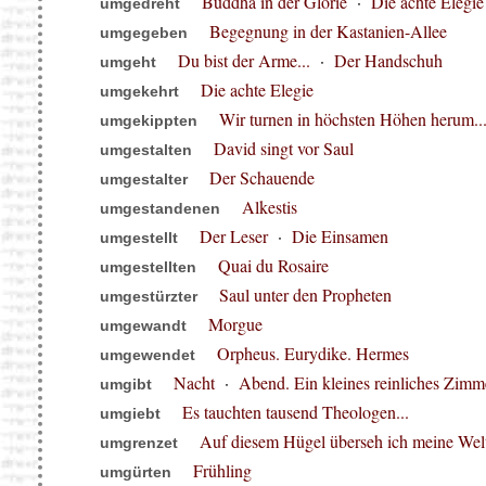
Buddha in der Glorie
·
Die achte Elegie
umgedreht
Begegnung in der Kastanien-Allee
umgegeben
Du bist der Arme...
·
Der Handschuh
umgeht
Die achte Elegie
umgekehrt
Wir turnen in höchsten Höhen herum..
umgekippten
David singt vor Saul
umgestalten
Der Schauende
umgestalter
Alkestis
umgestandenen
Der Leser
·
Die Einsamen
umgestellt
Quai du Rosaire
umgestellten
Saul unter den Propheten
umgestürzter
Morgue
umgewandt
Orpheus. Eurydike. Hermes
umgewendet
Nacht
·
Abend. Ein kleines reinliches Zimm
umgibt
Es tauchten tausend Theologen...
umgiebt
Auf diesem Hügel überseh ich meine Wel
umgrenzet
Frühling
umgürten