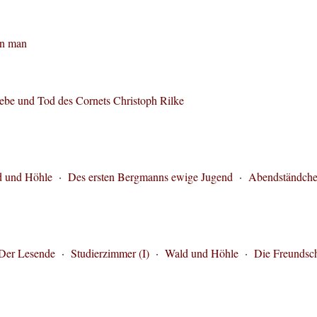
in man
ebe und Tod des Cornets Christoph Rilke
 und Höhle
·
Des ersten Bergmanns ewige Jugend
·
Abendständch
Der Lesende
·
Studierzimmer (I)
·
Wald und Höhle
·
Die Freundsch