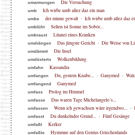
Die Versuchung
umarmungen
Ich wirbe umb allez daz ein man
umb
der minne gewalt
·
Ich wirbe umb allez daz e
umbe
Selten ist Sonne im Sobór...
umblüht
Litanei eines Kranken
umbraust
Das jüngste Gericht
·
Die Weise von Li
umdrängen
Die Insel
umdämmt
Wolkenbildung
umdüsterts
Kassandra
umfahn
Du, gestern Knabe...
·
Ganymed
·
Wald
umfangen
Ganymed
umfangend
Prolog im Himmel
umfass
Das waren Tage Michelangelo´s...
umfasse
Wenn ich gewachsen wäre irgendwo...
·
umfassen
Du dunkelnder Grund...
·
Fünf Gesänge
umfasst
Kerker
umfaßt
Hymmne auf den Genius Griechenlands
umfaßte