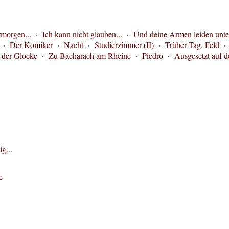
rmorgen...
·
Ich kann nicht glauben...
·
Und deine Armen leiden unter
·
Der Komiker
·
Nacht
·
Studierzimmer (II)
·
Trüber Tag. Feld
 der Glocke
·
Zu Bacharach am Rheine
·
Piedro
·
Ausgesetzt auf 
g...
e