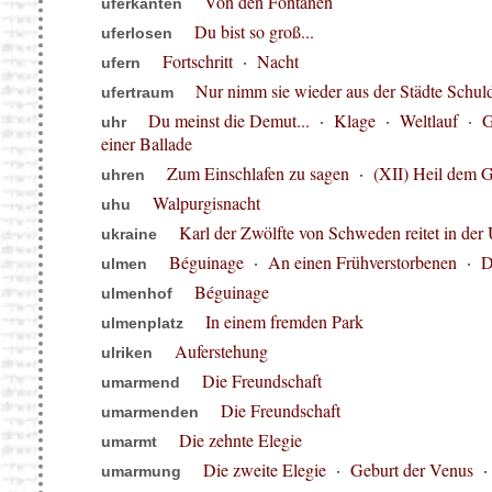
Von den Fontänen
uferkanten
Du bist so groß...
uferlosen
Fortschritt
·
Nacht
ufern
Nur nimm sie wieder aus der Städte Schuld
ufertraum
Du meinst die Demut...
·
Klage
·
Weltlauf
·
G
uhr
einer Ballade
Zum Einschlafen zu sagen
·
(XII) Heil dem Ge
uhren
Walpurgisnacht
uhu
Karl der Zwölfte von Schweden reitet in der
ukraine
Béguinage
·
An einen Frühverstorbenen
·
D
ulmen
Béguinage
ulmenhof
In einem fremden Park
ulmenplatz
Auferstehung
ulriken
Die Freundschaft
umarmend
Die Freundschaft
umarmenden
Die zehnte Elegie
umarmt
Die zweite Elegie
·
Geburt der Venus
umarmung