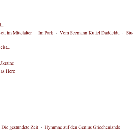
...
ott im Mittelalter
·
Im Park
·
Vom Seemann Kuttel Daddeldu
·
Stu
ist...
 Ukraine
as Herz
·
Die gestundete Zeit
·
Hymmne auf den Genius Griechenlands