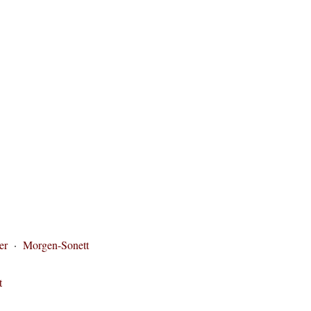
.
er
·
Morgen-Sonett
t