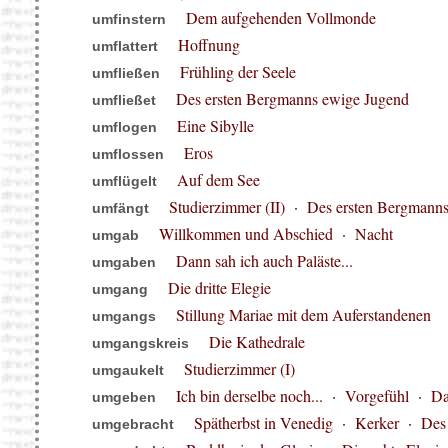
Dem aufgehenden Vollmonde
umfinstern
Hoffnung
umflattert
Frühling der Seele
umfließen
Des ersten Bergmanns ewige Jugend
umfließet
Eine Sibylle
umflogen
Eros
umflossen
Auf dem See
umflügelt
Studierzimmer (II)
·
Des ersten Bergmann
umfängt
Willkommen und Abschied
·
Nacht
umgab
Dann sah ich auch Paläste...
umgaben
Die dritte Elegie
umgang
Stillung Mariae mit dem Auferstandenen
umgangs
Die Kathedrale
umgangskreis
Studierzimmer (I)
umgaukelt
Ich bin derselbe noch...
·
Vorgefühl
·
Da
umgeben
Spätherbst in Venedig
·
Kerker
·
Des
umgebracht