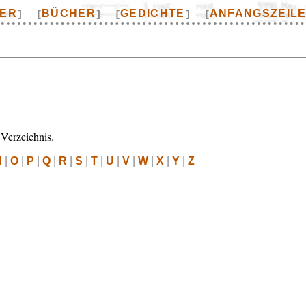
TER
BÜCHER
GEDICHTE
ANFANGSZEIL
]
[
]
[
]
[
Verzeichnis.
N
|
O
|
P
|
Q
|
R
|
S
|
T
|
U
|
V
|
W
|
X
|
Y
|
Z