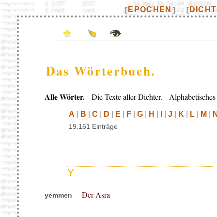
EPOCHEN
DICH
[
]
[
Das Wörterbuch.
Alle Wörter.
Die Texte aller Dichter. Alphabetisches 
A
|
B
|
C
|
D
|
E
|
F
|
G
|
H
|
I
|
J
|
K
|
L
|
M
|
19.161 Einträge
Y
Der Asra
yemmen