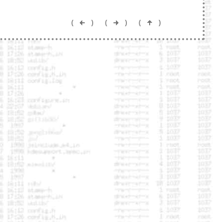
(
)
(
)
(
)