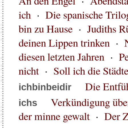
An den Engel
·
Abendst
ich
·
Die spanische Trilo
bin zu Hause
·
Judiths R
deinen Lippen trinken
·
diesen letzten Jahren
·
Pe
nicht
·
Soll ich die Städ
Die Entfü
ichbinbeidir
Verkündigung über
ichs
der minne gewalt
·
Der Z