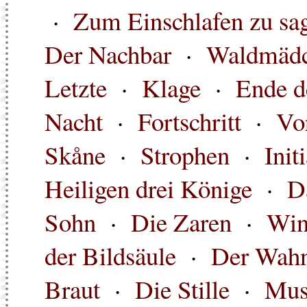
·
Zum Einschlafen zu sa
Der Nachbar
·
Waldmäd
Letzte
·
Klage
·
Ende d
Nacht
·
Fortschritt
·
Vo
Skåne
·
Strophen
·
Init
Heiligen drei Könige
·
D
Sohn
·
Die Zaren
·
Win
der Bildsäule
·
Der Wahn
Braut
·
Die Stille
·
Mus