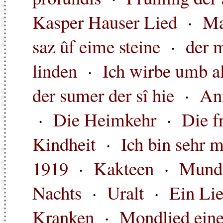
Kasper Hauser Lied
·
Ma
saz ûf eime steine
·
der 
linden
·
Ich wirbe umb a
der sumer der sî hie
·
An
·
Die Heimkehr
·
Die f
Kindheit
·
Ich bin sehr 
1919
·
Kakteen
·
Mund
Nachts
·
Uralt
·
Ein Lie
Kranken
·
Mondlied ein