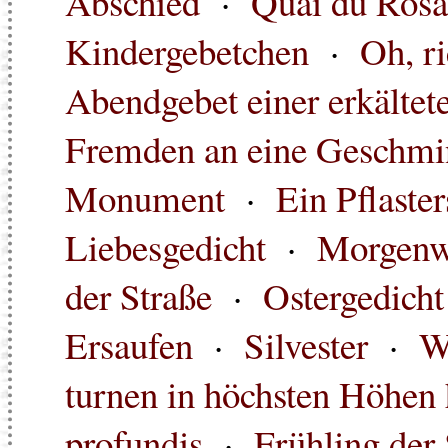
Abschied
·
Quai du Rosa
Kindergebetchen
·
Oh, r
Abendgebet einer erkältet
Fremden an eine Geschmin
Monument
·
Ein Pflaster
Liebesgedicht
·
Morgen
der Straße
·
Ostergedicht
Ersaufen
·
Silvester
·
W
turnen in höchsten Höhen 
profundis
·
Frühling der