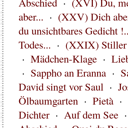
Abschied
·
(XVI) Du, me
aber...
·
(XXV) Dich aber 
du unsichtbares Gedicht !..
Todes...
·
(XXIX) Stiller
·
Mädchen-Klage
·
Lie
·
Sappho an Eranna
·
S
David singt vor Saul
·
Jo
Ölbaumgarten
·
Pietà
·
Dichter
·
Auf dem See