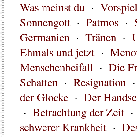
Was meinst du
·
Vorspie
Sonnengott
·
Patmos
·
Germanien
·
Tränen
·
U
Ehmals und jetzt
·
Menon
Menschenbeifall
·
Die F
Schatten
·
Resignation
der Glocke
·
Der Handsc
·
Betrachtung der Zeit
schwerer Krankheit
·
Des