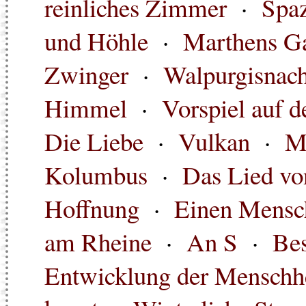
reinliches Zimmer
·
Spaz
und Höhle
·
Marthens G
Zwinger
·
Walpurgisnach
Himmel
·
Vorspiel auf 
Die Liebe
·
Vulkan
·
M
Kolumbus
·
Das Lied vo
Hoffnung
·
Einen Mensc
am Rheine
·
An S
·
Bes
Entwicklung der Menschh