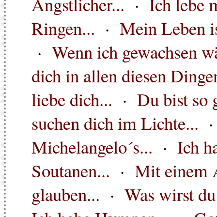
Ängstlicher...
·
Ich lebe
Ringen...
·
Mein Leben ist
·
Wenn ich gewachsen wä
dich in allen diesen Dingen
liebe dich...
·
Du bist so 
suchen dich im Lichte...
Michelangelo´s...
·
Ich h
Soutanen...
·
Mit einem A
glauben...
·
Was wirst du 