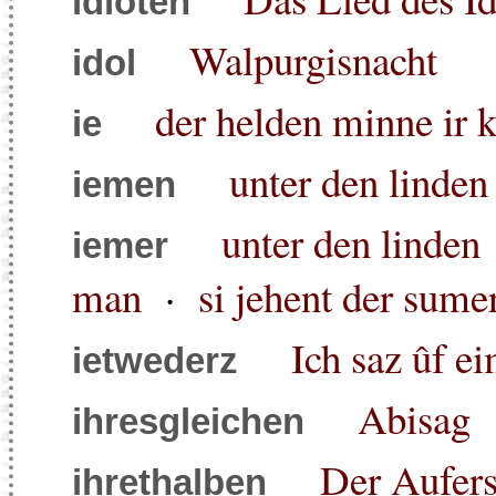
idioten
Walpurgisnacht
idol
der helden minne ir 
ie
unter den linden
iemen
unter den linden
iemer
man
·
si jehent der sumer
Ich saz ûf ei
ietwederz
Abisag
ihresgleichen
Der Aufer
ihrethalben