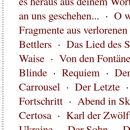
es heraus aus deinem Wort
an uns geschehen...
·
O wo
Fragmente aus verlorenen
Bettlers
·
Das Lied des S
Waise
·
Von den Fontän
Blinde
·
Requiem
·
Der
Carrousel
·
Der Letzte
Fortschritt
·
Abend in S
Certosa
·
Karl der Zwölf
Ukraine
·
Der Sohn
·
D