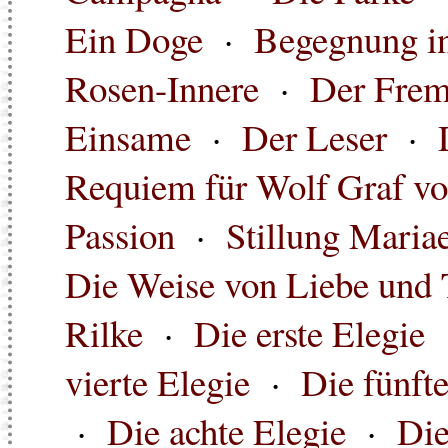
Ein Doge
·
Begegnung in
Rosen-Innere
·
Der Fre
Einsame
·
Der Leser
·
Requiem für Wolf Graf vo
Passion
·
Stillung Maria
Die Weise von Liebe und 
Rilke
·
Die erste Elegie
vierte Elegie
·
Die fünft
·
Die achte Elegie
·
Die