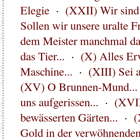
Elegie
·
(XXII) Wir sind 
Sollen wir unsere uralte F
dem Meister manchmal das 
das Tier...
·
(X) Alles Er
Maschine...
·
(XIII) Sei 
(XV) O Brunnen-Mund...
uns aufgerissen...
·
(XVII
bewässerten Gärten...
·
(
Gold in der verwöhnenden