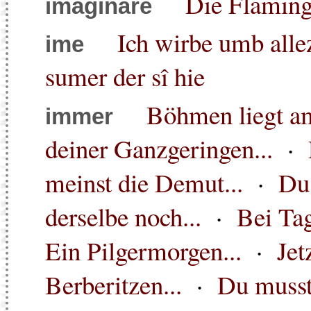
Die Flamin
imaginäre
Ich wirbe umb alle
ime
sumer der sî hie
Böhmen liegt a
immer
deiner Ganzgeringen...
·
meinst die Demut...
·
Du 
derselbe noch...
·
Bei Tag
Ein Pilgermorgen...
·
Jet
Berberitzen...
·
Du musst 