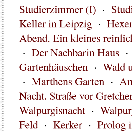
Studierzimmer (I)
·
Stud
Keller in Leipzig
·
Hexe
Abend. Ein kleines reinl
·
Der Nachbarin Haus
Gartenhäuschen
·
Wald 
·
Marthens Garten
·
Am
Nacht. Straße vor Gretche
Walpurgisnacht
·
Walpur
Feld
·
Kerker
·
Prolog