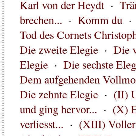
Karl von der Heydt
·
Trä
brechen...
·
Komm du
Tod des Cornets Christop
Die zweite Elegie
·
Die v
Elegie
·
Die sechste Eleg
Dem aufgehenden Vollmo
Die zehnte Elegie
·
(II)
und ging hervor...
·
(X) E
verliesst...
·
(XIII) Voller