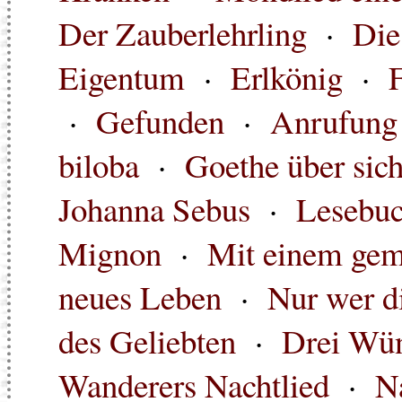
Der Zauberlehrling
·
Die
Eigentum
·
Erlkönig
·
·
Gefunden
·
Anrufung
biloba
·
Goethe über sich
Johanna Sebus
·
Lesebu
Mignon
·
Mit einem gem
neues Leben
·
Nur wer d
des Geliebten
·
Drei Wü
Wanderers Nachtlied
·
N