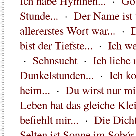
Ich habe Hymnen...
·
Got
Stunde...
·
Der Name ist u
allererstes Wort war...
·
D
bist der Tiefste...
·
Ich we
·
Sehnsucht
·
Ich liebe
Dunkelstunden...
·
Ich k
heim...
·
Du wirst nur mit
Leben hat das gleiche Klei
befiehlt mir...
·
Die Dicht
Selten ist Sonne im Sobór.