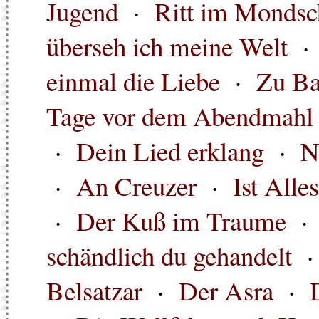
Jugend
·
Ritt im Mondsc
überseh ich meine Welt
einmal die Liebe
·
Zu Ba
Tage vor dem Abendmahl
·
Dein Lied erklang
·
N
·
An Creuzer
·
Ist Alle
·
Der Kuß im Traume
schändlich du gehandelt
Belsatzar
·
Der Asra
·