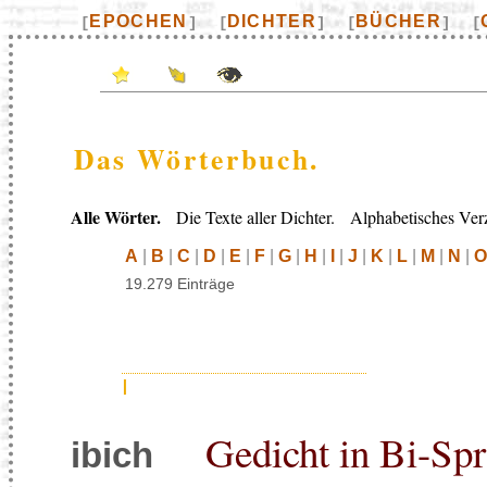
EPOCHEN
DICHTER
BÜCHER
[
]
[
]
[
]
[
Das Wörterbuch.
Alle Wörter.
Die Texte aller Dichter. Alphabetisches Verz
A
|
B
|
C
|
D
|
E
|
F
|
G
|
H
|
I
|
J
|
K
|
L
|
M
|
N
|
O
19.279 Einträge
I
Gedicht in Bi-Sp
ibich