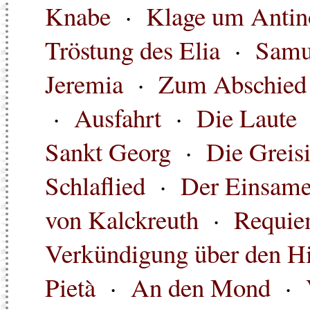
Knabe
·
Klage um Antin
Tröstung des Elia
·
Samu
Jeremia
·
Zum Abschied 
·
Ausfahrt
·
Die Laute
Sankt Georg
·
Die Greis
Schlaflied
·
Der Einsam
von Kalckreuth
·
Requiem
Verkündigung über den Hi
Pietà
·
An den Mond
·