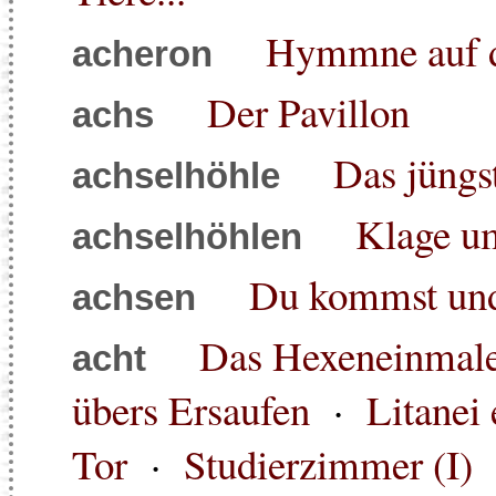
Hymmne auf d
acheron
Der Pavillon
achs
Das jüngs
achselhöhle
Klage u
achselhöhlen
Du kommst und 
achsen
Das Hexeneinmale
acht
übers Ersaufen
·
Litanei
Tor
·
Studierzimmer (I)