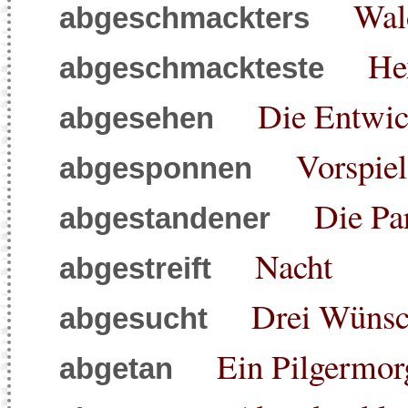
Wal
abgeschmackters
He
abgeschmackteste
Die Entwic
abgesehen
Vorspiel
abgesponnen
Die Pa
abgestandener
Nacht
abgestreift
Drei Wüns
abgesucht
Ein Pilgermorg
abgetan