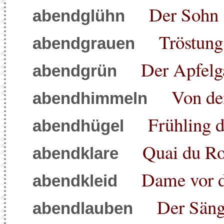
Der Sohn
abendglühn
Tröstung
abendgrauen
Der Apfelg
abendgrün
Von de
abendhimmeln
Frühling d
abendhügel
Quai du Ro
abendklare
Dame vor 
abendkleid
Der Säng
abendlauben