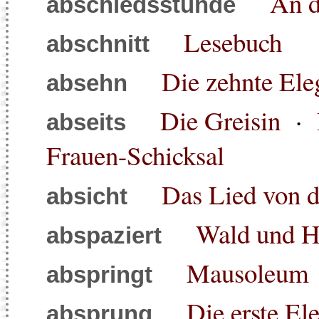
An d
abschiedsstunde
Lesebuch
abschnitt
Die zehnte Ele
absehn
Die Greisin
·
abseits
Frauen-Schicksal
Das Lied von d
absicht
Wald und H
abspaziert
Mausoleum
abspringt
Die erste El
absprung