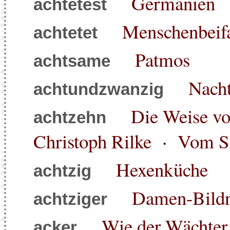
Germanien
achtetest
Menschenbeifa
achtetet
Patmos
achtsame
Nacht
achtundzwanzig
Die Weise vo
achtzehn
Christoph Rilke
·
Vom S
Hexenküche
achtzig
Damen-Bildni
achtziger
Wie der Wächter 
acker