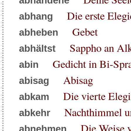
abhandene
Die erste Elegi
abhang
Gebet
abheben
Sappho an Alk
abhältst
Gedicht in Bi-Spr
abin
Abisag
abisag
Die vierte Eleg
abkam
Nachthimmel un
abkehr
Die Weise 
abnehmen