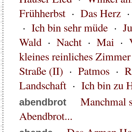
Frühherbst
·
Das Herz
·
Ich bin sehr müde
·
J
Wald
·
Nacht
·
Mai
·
kleines reinliches Zimmer
Straße (II)
·
Patmos
·
R
Landschaft
·
Ich bin zu 
Manchmal st
abendbrot
Abendbrot...
Des Armen Haus