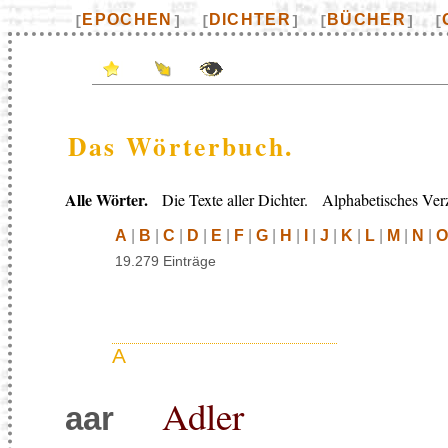
EPOCHEN
DICHTER
BÜCHER
[
]
[
]
[
]
[
Das Wörterbuch.
Alle Wörter.
Die Texte aller Dichter. Alphabetisches Verz
A
|
B
|
C
|
D
|
E
|
F
|
G
|
H
|
I
|
J
|
K
|
L
|
M
|
N
|
O
19.279 Einträge
A
Adler
aar