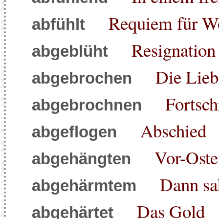
Requiem für Wo
abfühlt
Resignation
abgeblüht
Die Lie
abgebrochen
Fortschr
abgebrochnen
Abschied
abgeflogen
Vor-Oste
abgehängten
Dann sah
abgehärmtem
Das Gold
abgehärtet