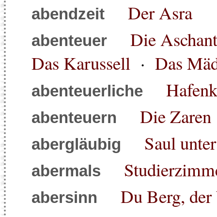
Der Asra
abendzeit
Die Aschant
abenteuer
Das Karussell
·
Das Mäd
Hafenk
abenteuerliche
Die Zaren
abenteuern
Saul unte
abergläubig
Studierzimme
abermals
Du Berg, der b
abersinn