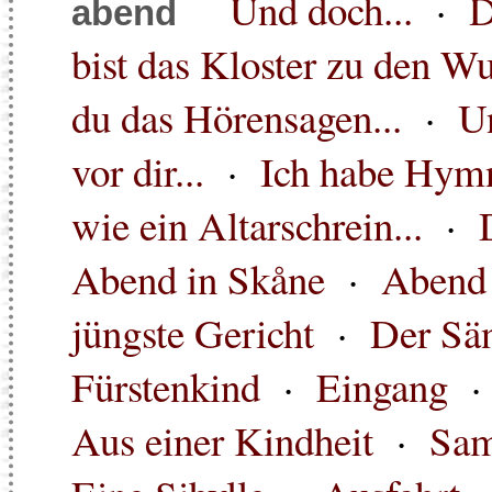
Und doch...
·
D
abend
bist das Kloster zu den W
du das Hörensagen...
·
Un
vor dir...
·
Ich habe Hymn
wie ein Altarschrein...
·
Abend in Skåne
·
Abend
jüngste Gericht
·
Der Sän
Fürstenkind
·
Eingang
Aus einer Kindheit
·
Sam