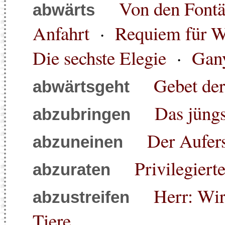
Von den Font
abwärts
Anfahrt
·
Requiem für W
Die sechste Elegie
·
Gan
Gebet der
abwärtsgeht
Das jüngs
abzubringen
Der Aufer
abzuneinen
Privilegiert
abzuraten
Herr: Wir
abzustreifen
Tiere...