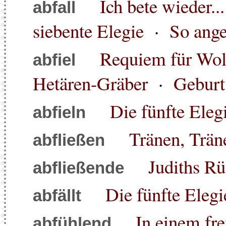
Ich bete wieder...
abfall
siebente Elegie
·
So ange
Requiem für Wol
abfiel
Hetären-Gräber
·
Geburt
Die fünfte Eleg
abfieln
Tränen, Träne
abfließen
Judiths R
abfließende
Die fünfte Elegi
abfällt
In einem fr
abfühlend