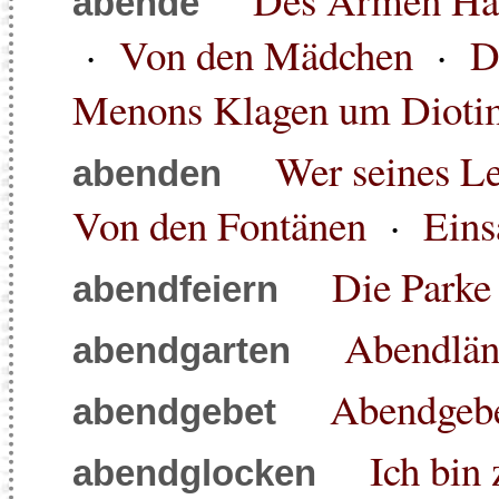
abende
·
Von den Mädchen
·
D
Menons Klagen um Dioti
Wer seines Le
abenden
Von den Fontänen
·
Eins
Die Parke
abendfeiern
Abendlän
abendgarten
Abendgebet
abendgebet
Ich bin
abendglocken