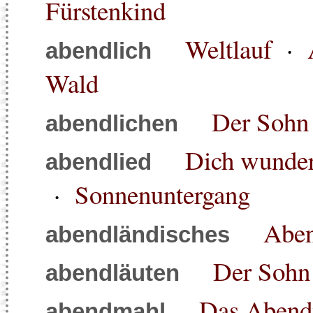
Fürstenkind
Weltlauf
·
abendlich
Wald
Der Sohn
abendlichen
Dich wunder
abendlied
·
Sonnenuntergang
Aben
abendländisches
Der Sohn
abendläuten
Das Abend
abendmahl