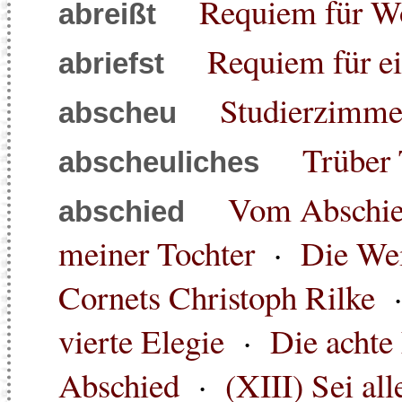
Requiem für Wo
abreißt
Requiem für e
abriefst
Studierzimmer
abscheu
Trüber 
abscheuliches
Vom Abschi
abschied
meiner Tochter
·
Die Wei
Cornets Christoph Rilke
vierte Elegie
·
Die achte
Abschied
·
(XIII) Sei al