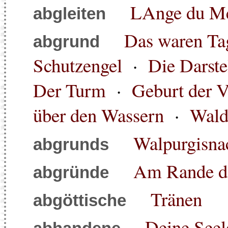
LAnge du Me
abgleiten
Das waren Tag
abgrund
Schutzengel
·
Die Darst
Der Turm
·
Geburt der 
über den Wassern
·
Wald
Walpurgisna
abgrunds
Am Rande d
abgründe
Tränen
abgöttische
Deine Seele