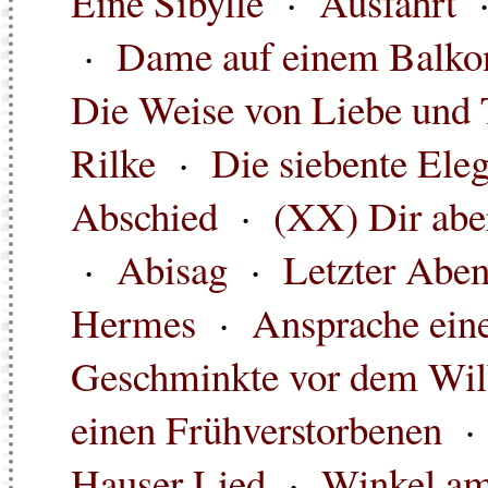
Eine Sibylle
·
Ausfahrt
·
Dame auf einem Balko
Die Weise von Liebe und 
Rilke
·
Die siebente Eleg
Abschied
·
(XX) Dir aber
·
Abisag
·
Letzter Abe
Hermes
·
Ansprache ein
Geschminkte vor dem Wi
einen Frühverstorbenen
Hauser Lied
·
Winkel a