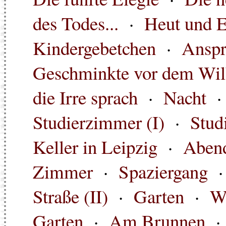
des Todes...
·
Heut und 
Kindergebetchen
·
Anspr
Geschminkte vor dem Wi
die Irre sprach
·
Nacht
Studierzimmer (I)
·
Stud
Keller in Leipzig
·
Abend
Zimmer
·
Spaziergang
Straße (II)
·
Garten
·
W
Garten
·
Am Brunnen