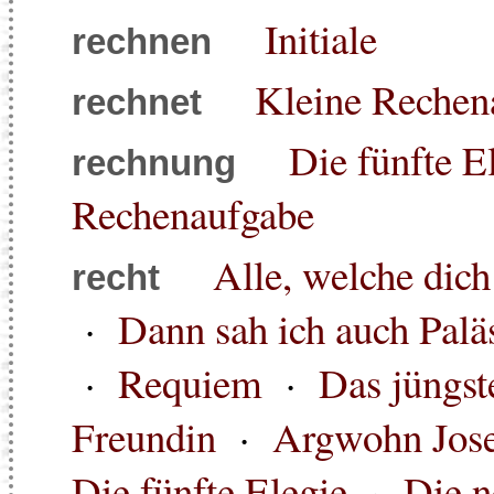
Initiale
rechnen
Kleine Rechen
rechnet
Die fünfte E
rechnung
Rechenaufgabe
Alle, welche dich
recht
·
Dann sah ich auch Paläs
·
Requiem
·
Das jüngst
Freundin
·
Argwohn Jos
Die fünfte Elegie
·
Die n