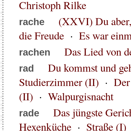
Christoph Rilke
(XXVI) Du aber, 
rache
die Freude
·
Es war einm
Das Lied von d
rachen
Du kommst und gehs
rad
Studierzimmer (II)
·
Der
(II)
·
Walpurgisnacht
Das jüngste Geric
rade
Hexenküche
·
Straße (I)