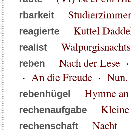
Studierzimmer 
rbarkeit
Kuttel Dadde
reagierte
Walpurgisnacht
realist
Nach der Lese
reben
·
An die Freude
·
Nun, 
Hymne an 
rebenhügel
Kleine
rechenaufgabe
Nacht
rechenschaft