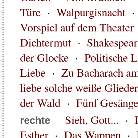
Türe
·
Walpurgisnacht
Vorspiel auf dem Theater
Dichtermut
·
Shakespear
der Glocke
·
Politische 
Liebe
·
Zu Bacharach a
liebe solche weiße Glieder
der Wald
·
Fünf Gesäng
Sieh, Gott...
·
rechte
Esther
·
Das Wappen
·