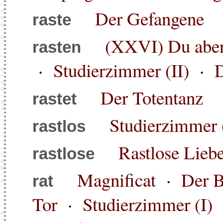
Der Gefangene
raste
(XXVI) Du aber,
rasten
·
Studierzimmer (II)
·
D
Der Totentanz
rastet
Studierzimmer (
rastlos
Rastlose Lieb
rastlose
Magnificat
·
Der B
rat
Tor
·
Studierzimmer (I)