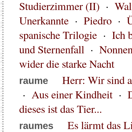
Studierzimmer (II)
·
Wal
Unerkannte
·
Piedro
·
Ü
spanische Trilogie
·
Ich 
und Sternenfall
·
Nonnen
wider die starke Nacht
Herr: Wir sind 
raume
·
Aus einer Kindheit
·
D
dieses ist das Tier...
Es lärmt das L
raumes