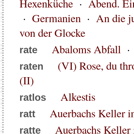
Hexenküche
·
Abend. Ei
·
Germanien
·
An die j
von der Glocke
Abaloms Abfall
rate
(VI) Rose, du thr
raten
(II)
Alkestis
ratlos
Auerbachs Keller i
ratt
Auerbachs Keller 
ratte