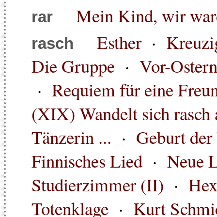
Mein Kind, wir war
rar
Esther
·
Kreuzi
rasch
Die Gruppe
·
Vor-Oster
·
Requiem für eine Freu
(XIX) Wandelt sich rasch a
Tänzerin ...
·
Geburt der
Finnisches Lied
·
Neue L
Studierzimmer (II)
·
Hex
Totenklage
·
Kurt Schmidt