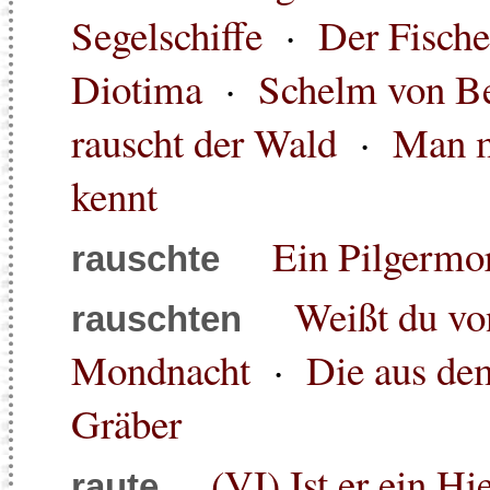
Segelschiffe
·
Der Fische
Diotima
·
Schelm von B
rauscht der Wald
·
Man m
kennt
Ein Pilgermor
rauschte
Weißt du von
rauschten
Mondnacht
·
Die aus de
Gräber
(VI) Ist er ein Hie
raute