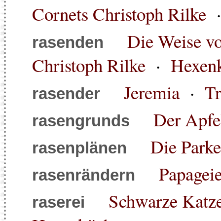
Cornets Christoph Rilke
Die Weise vo
rasenden
Christoph Rilke
·
Hexen
Jeremia
·
T
rasender
Der Apfe
rasengrunds
Die Parke
rasenplänen
Papagei
rasenrändern
Schwarze Katz
raserei