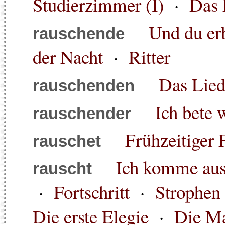
Studierzimmer (I)
·
Das 
Und du erb
rauschende
der Nacht
·
Ritter
Das Lied
rauschenden
Ich bete w
rauschender
Frühzeitiger 
rauschet
Ich komme aus
rauscht
·
Fortschritt
·
Strophen
Die erste Elegie
·
Die Ma