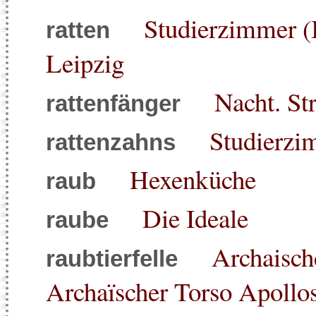
Studierzimmer (
ratten
Leipzig
Nacht. St
rattenfänger
Studierzi
rattenzahns
Hexenküche
raub
Die Ideale
raube
Archaisch
raubtierfelle
Archaïscher Torso Apollo