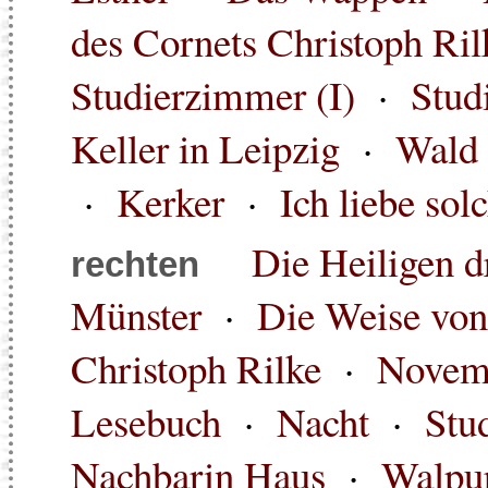
des Cornets Christoph Ril
Studierzimmer (I)
·
Stud
Keller in Leipzig
·
Wald 
·
Kerker
·
Ich liebe sol
Die Heiligen d
rechten
Münster
·
Die Weise von
Christoph Rilke
·
Novemb
Lesebuch
·
Nacht
·
Stu
Nachbarin Haus
·
Walpur