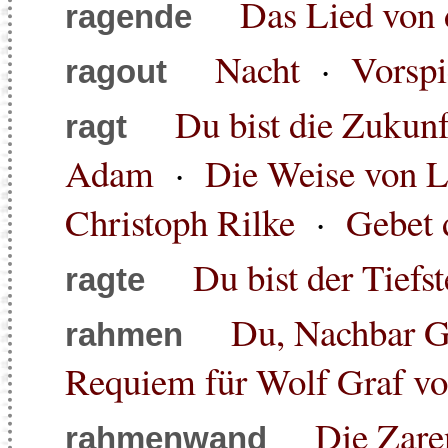
Das Lied von 
ragende
Nacht
·
Vorspi
ragout
Du bist die Zukunft
ragt
Adam
·
Die Weise von L
Christoph Rilke
·
Gebet 
Du bist der Tiefste
ragte
Du, Nachbar Go
rahmen
Requiem für Wolf Graf vo
Die Zare
rahmenwand