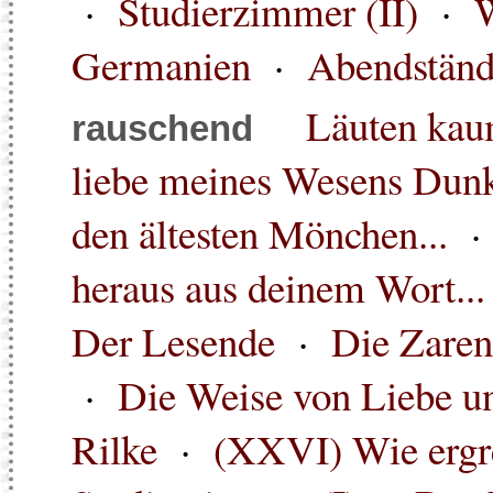
·
Studierzimmer (II)
·
W
Germanien
·
Abendstän
Läuten kau
rauschend
liebe meines Wesens Dunk
den ältesten Mönchen...
heraus aus deinem Wort...
Der Lesende
·
Die Zaren
·
Die Weise von Liebe u
Rilke
·
(XXVI) Wie ergrei