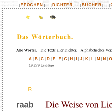
EPOCHEN
DICHTER
BÜCHER
[
]
[
]
[
]
[
Das Wörterbuch.
Alle Wörter.
Die Texte aller Dichter. Alphabetisches Verz
A
|
B
|
C
|
D
|
E
|
F
|
G
|
H
|
I
|
J
|
K
|
L
|
M
|
N
|
O
19.279 Einträge
R
Die Weise von Li
raab