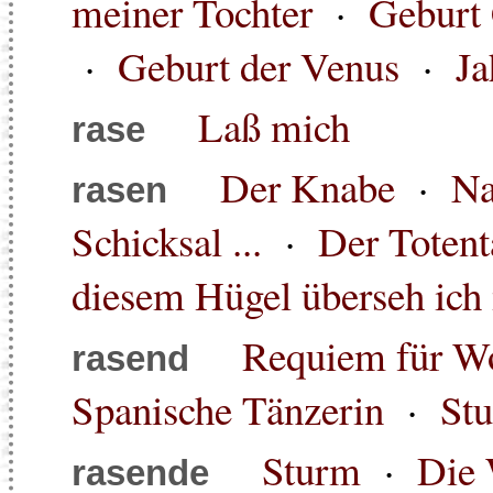
meiner Tochter
·
Geburt 
·
Geburt der Venus
·
Ja
Laß mich
rase
Der Knabe
·
Na
rasen
Schicksal ...
·
Der Totent
diesem Hügel überseh ich
Requiem für Wo
rasend
Spanische Tänzerin
·
Stu
Sturm
·
Die 
rasende