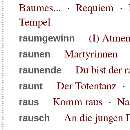
Baumes...
·
Requiem
·
Tempel
(I) Atmen
raumgewinn
Martyrinnen
raunen
Du bist der 
raunende
Der Totentanz
raunt
Komm raus
·
Na
raus
An die jungen 
rausch