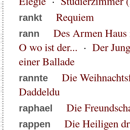
Elegie
·
Studierzimmer (
Requiem
rankt
Des Armen Haus is
rann
O wo ist der...
·
Der Jung
einer Ballade
Die Weihnachtsf
rannte
Daddeldu
Die Freundscha
raphael
Die Heiligen d
rappen