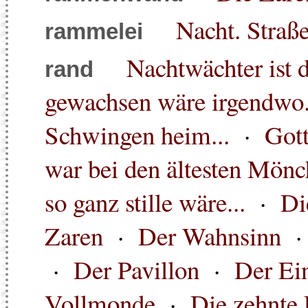
Nacht. Straß
rammelei
Nachtwächter ist 
rand
gewachsen wäre irgendwo.
Schwingen heim...
·
Gott
war bei den ältesten Mönc
so ganz stille wäre...
·
Di
Zaren
·
Der Wahnsinn
·
Der Pavillon
·
Der Ei
Vollmonde
·
Die zehnte 