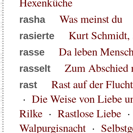
Hexenküche
Was meinst du
rasha
Kurt Schmidt, s
rasierte
Da leben Mensch
rasse
Zum Abschied m
rasselt
Rast auf der Fluch
rast
·
Die Weise von Liebe u
Rilke
·
Rastlose Liebe
Walpurgisnacht
·
Selbst