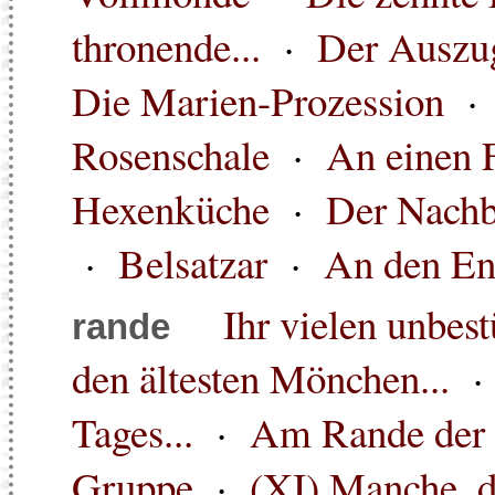
thronende...
·
Der Auszug
Die Marien-Prozession
Rosenschale
·
An einen 
Hexenküche
·
Der Nachb
·
Belsatzar
·
An den En
Ihr vielen unbest
rande
den ältesten Mönchen...
Tages...
·
Am Rande der 
Gruppe
·
(XI) Manche, d