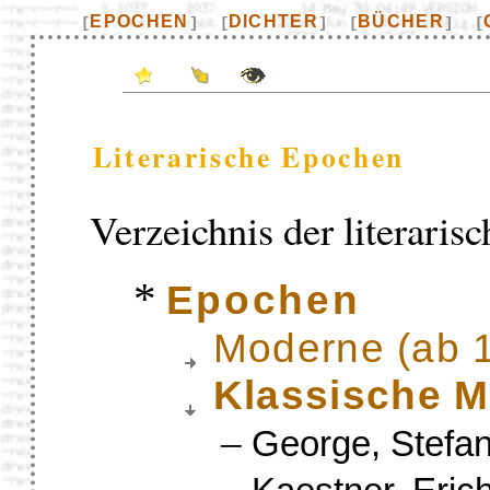
EPOCHEN
DICHTER
BÜCHER
[
]
[
]
[
]
[
Literarische Epochen
Verzeichnis der literaris
*
Epochen
Moderne (ab 
Klassische M
–
George, Stefa
–