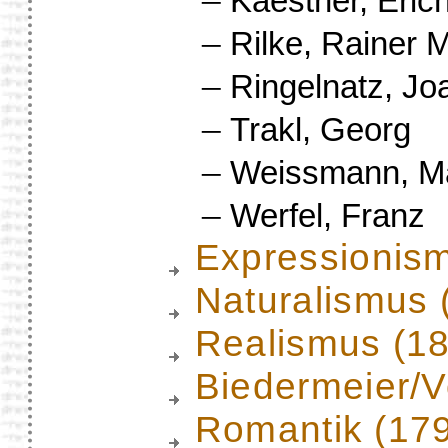
Kaestner, Eric
–
Rilke, Rainer 
–
Ringelnatz, Jo
–
Trakl, Georg
–
Weissmann, Ma
–
Werfel, Franz
Expressionis
Naturalismus 
Realismus (1
Biedermeier/
Romantik (17