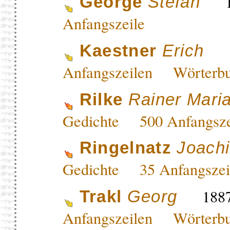
18
George
Stefan
Anfangszeile
1
Kaestner
Erich
Anfangszeilen
Wörterb
Rilke
Rainer Mari
Gedichte
500 Anfangs
Ringelnatz
Joach
Gedichte
35 Anfangsz
1887
Trakl
Georg
Anfangszeilen
Wörterb