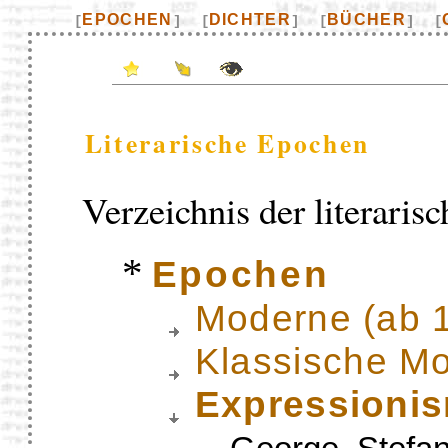
EPOCHEN
DICHTER
BÜCHER
[
]
[
]
[
]
[
Literarische Epochen
Verzeichnis der literaris
*
Epochen
Moderne (ab 
Klassische M
Expressionis
–