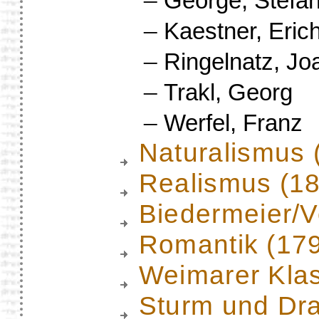
George, Stefa
–
Kaestner, Eric
–
Ringelnatz, Jo
–
Trakl, Georg
–
Werfel, Franz
Naturalismus 
Realismus (1
Biedermeier/
Romantik (17
Weimarer Klas
Sturm und Dr