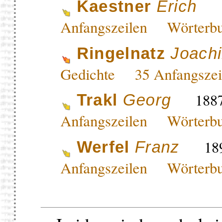
1
Kaestner
Erich
Anfangszeilen
Wörterb
Ringelnatz
Joach
Gedichte
35 Anfangsz
1887
Trakl
Georg
Anfangszeilen
Wörterb
189
Werfel
Franz
Anfangszeilen
Wörterb