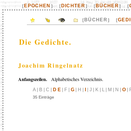
EPOCHEN
DICHTER
BÜCHER
[
]
[
]
[
]
[
BÜCHER
GED
[
]
[
Die Gedichte.
Joachim Ringelnatz
Anfangszeilen.
Alphabetisches Verzeichnis.
A | B | C |
D E
| F |
G
| H |
I
| J | K | L | M | N |
O
| 
35 Einträge