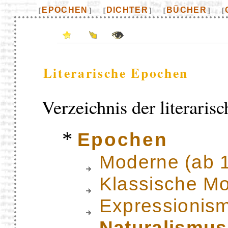
EPOCHEN
DICHTER
BÜCHER
[
]
[
]
[
]
[
Literarische Epochen
Verzeichnis der literaris
*
Epochen
Moderne (ab 
Klassische M
Expressionis
Naturalismus