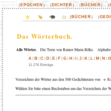
EPOCHEN
DICHTER
BÜCHER
[
]
[
]
[
]
[
BÜCHER
GED
[
]
[
Das Wörterbuch.
Alle Wörter.
Die Texte von Rainer Maria Rilke. Alphabeti
A
|
B
|
C
|
D
|
E
|
F
|
G
|
H
|
I
|
J
|
K
|
L
|
M
|
N
|
O
11.276 Einträge
Verzeichnis der Wörter aus den 500 Gedichttexten von
Ra
Wählen Sie bitte einen Buchstaben um das Verzeichnis der W