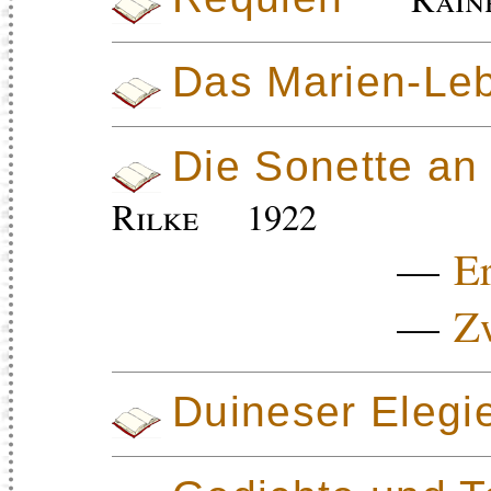
Das Marien-Le
Die Sonette an
Rilke
1922
—
Er
—
Zw
Duineser Elegi