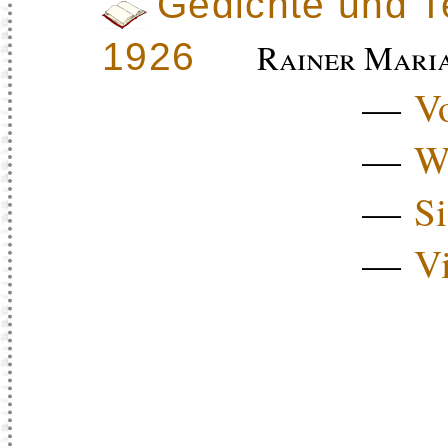
Gedichte und T
1926
Rainer Maria
—
Vo
—
W
—
S
—
V