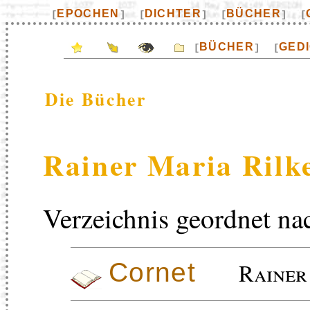
EPOCHEN
DICHTER
BÜCHER
[
]
[
]
[
]
[
BÜCHER
GED
[
]
[
Die Bücher
Rainer Maria Rilk
Verzeichnis geordnet na
Cornet
Rainer