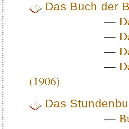
Das Buch der B
—
De
—
De
—
De
—
De
(1906)
Das Stundenbu
—
B