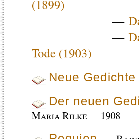
(1899)
—
Da
—
D
Tode (1903)
Neue Gedichte
Der neuen Gedi
Maria Rilke
1908
Requien
Rain