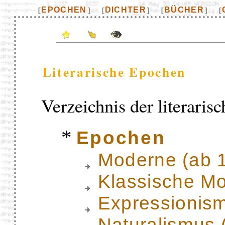
EPOCHEN
DICHTER
BÜCHER
[
]
[
]
[
]
[
Literarische Epochen
Verzeichnis der literaris
*
Epochen
Moderne (ab 
Klassische M
Expressionis
Naturalismus 