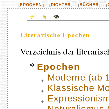
EPOCHEN
DICHTER
BÜCHER
[
]
[
]
[
]
[
Literarische Epochen
Verzeichnis der literaris
*
Epochen
Moderne (ab 
Klassische M
Expressionis
Naturalismus 