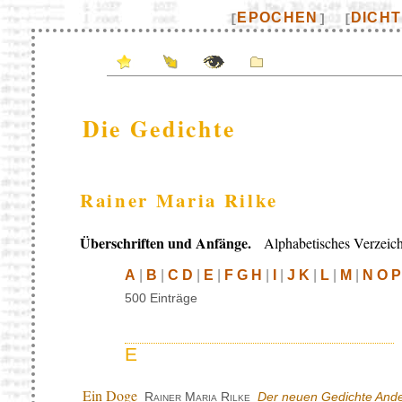
EPOCHEN
DICH
[
]
[
Die Gedichte
Rainer Maria Rilke
Überschriften und Anfänge.
Alphabetisches Verzeich
A
|
B
|
C D
|
E
|
F G H
|
I
|
J K
|
L
|
M
|
N O P
500 Einträge
E
Ein Doge
Rainer Maria Rilke
Der neuen Gedichte Ande