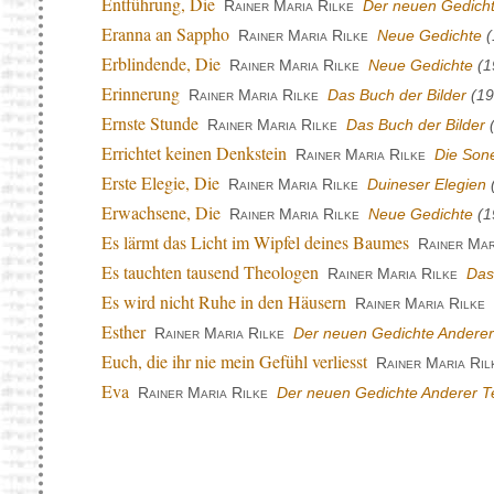
Entführung, Die
Rainer Maria Rilke
Der neuen Gedicht
Eranna an Sappho
Rainer Maria Rilke
Neue Gedichte
(
Erblindende, Die
Rainer Maria Rilke
Neue Gedichte
(1
Erinnerung
Rainer Maria Rilke
Das Buch der Bilder
(19
Ernste Stunde
Rainer Maria Rilke
Das Buch der Bilder
(
Errichtet keinen Denkstein
Rainer Maria Rilke
Die Son
Erste Elegie, Die
Rainer Maria Rilke
Duineser Elegien
Erwachsene, Die
Rainer Maria Rilke
Neue Gedichte
(1
Es lärmt das Licht im Wipfel deines Baumes
Rainer Mar
Es tauchten tausend Theologen
Rainer Maria Rilke
Das
Es wird nicht Ruhe in den Häusern
Rainer Maria Rilke
Esther
Rainer Maria Rilke
Der neuen Gedichte Anderer 
Euch, die ihr nie mein Gefühl verliesst
Rainer Maria Ril
Eva
Rainer Maria Rilke
Der neuen Gedichte Anderer Te