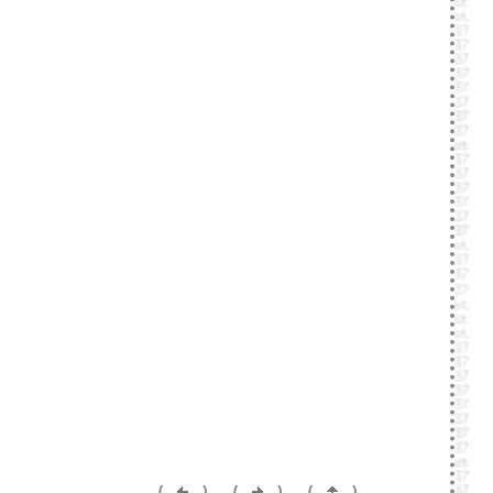
(
)
(
)
(
)