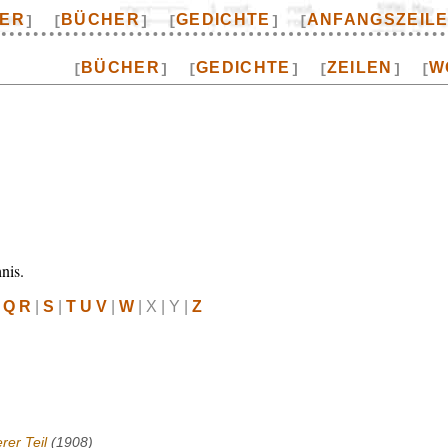
TER
BÜCHER
GEDICHTE
ANFANGSZEIL
]
[
]
[
]
[
BÜCHER
GEDICHTE
ZEILEN
W
[
]
[
]
[
]
[
nis.
 Q R
|
S
|
T U V
|
W
| X | Y |
Z
rer Teil
(1908)