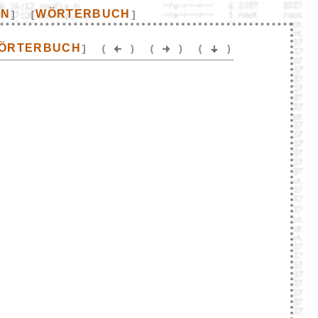
EN
WÖRTERBUCH
]
[
]
ÖRTERBUCH
]
(
)
(
)
(
)