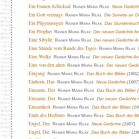
Ein Frauen-Schicksal
Rainer Maria Rilke
Neue Gedich
Ein Gott vermags
Rainer Maria Rilke
Die Sonette an O
Ein Pilgermorgen
Rainer Maria Rilke
Das Stundenbuc
Ein Prophet
Rainer Maria Rilke
Der neuen Gedichte An
Eine Sibylle
Rainer Maria Rilke
Der neuen Gedichte An
Eine Stunde vom Rande des Tages
Rainer Maria Rilke
Eine Welke
Rainer Maria Rilke
Der neuen Gedichte And
Eine von den alten
Rainer Maria Rilke
Der neuen Gedic
Eingang
Rainer Maria Rilke
Das Buch der Bilder
(1902
Einhorn, Das
Rainer Maria Rilke
Neue Gedichte
(1907
Einsame, Der
Rainer Maria Rilke
Das Buch der Bilder
(
Einsame, Der
Rainer Maria Rilke
Der neuen Gedichte A
Einsamkeit
Rainer Maria Rilke
Das Buch der Bilder
(19
Ende des Herbstes
Rainer Maria Rilke
Das Buch der Bi
Engel, Der
Rainer Maria Rilke
Neue Gedichte
(1907)
Engel, Die
Rainer Maria Rilke
Das Buch der Bilder
(19