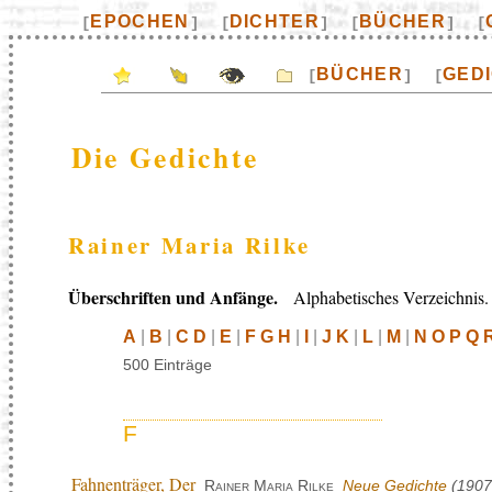
EPOCHEN
DICHTER
BÜCHER
[
]
[
]
[
]
[
BÜCHER
GED
[
]
[
Die Gedichte
Rainer Maria Rilke
Überschriften und Anfänge.
Alphabetisches Verzeichnis.
A
|
B
|
C D
|
E
|
F G H
|
I
|
J K
|
L
|
M
|
N O P Q 
500 Einträge
F
Fahnenträger, Der
Rainer Maria Rilke
Neue Gedichte
(1907