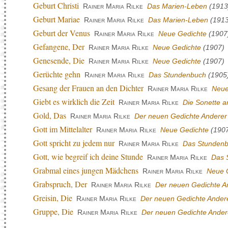
Geburt Christi
Rainer Maria Rilke
Das Marien-Leben
(1913
Geburt Mariae
Rainer Maria Rilke
Das Marien-Leben
(1913
Geburt der Venus
Rainer Maria Rilke
Neue Gedichte
(1907
Gefangene, Der
Rainer Maria Rilke
Neue Gedichte
(1907)
Genesende, Die
Rainer Maria Rilke
Neue Gedichte
(1907)
Gerüchte gehn
Rainer Maria Rilke
Das Stundenbuch
(1905
Gesang der Frauen an den Dichter
Rainer Maria Rilke
Neue
Giebt es wirklich die Zeit
Rainer Maria Rilke
Die Sonette 
Gold, Das
Rainer Maria Rilke
Der neuen Gedichte Anderer 
Gott im Mittelalter
Rainer Maria Rilke
Neue Gedichte
(190
Gott spricht zu jedem nur
Rainer Maria Rilke
Das Stunden
Gott, wie begreif ich deine Stunde
Rainer Maria Rilke
Das 
Grabmal eines jungen Mädchens
Rainer Maria Rilke
Neue 
Grabspruch, Der
Rainer Maria Rilke
Der neuen Gedichte An
Greisin, Die
Rainer Maria Rilke
Der neuen Gedichte Andere
Gruppe, Die
Rainer Maria Rilke
Der neuen Gedichte Andere