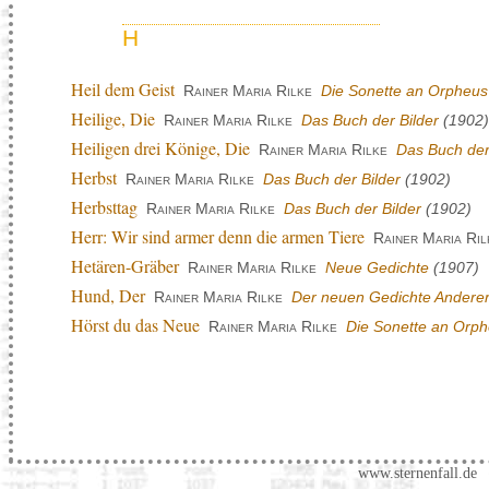
H
Heil dem Geist
Rainer Maria Rilke
Die Sonette an Orpheus
Heilige, Die
Rainer Maria Rilke
Das Buch der Bilder
(1902)
Heiligen drei Könige, Die
Rainer Maria Rilke
Das Buch der
Herbst
Rainer Maria Rilke
Das Buch der Bilder
(1902)
Herbsttag
Rainer Maria Rilke
Das Buch der Bilder
(1902)
Herr: Wir sind armer denn die armen Tiere
Rainer Maria Ril
Hetären-Gräber
Rainer Maria Rilke
Neue Gedichte
(1907)
Hund, Der
Rainer Maria Rilke
Der neuen Gedichte Anderer
Hörst du das Neue
Rainer Maria Rilke
Die Sonette an Orp
www.sternenfall.de