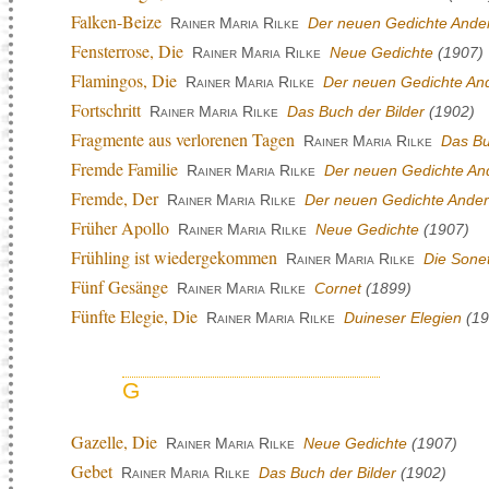
Falken-Beize
Rainer Maria Rilke
Der neuen Gedichte Ander
Fensterrose, Die
Rainer Maria Rilke
Neue Gedichte
(1907)
Flamingos, Die
Rainer Maria Rilke
Der neuen Gedichte And
Fortschritt
Rainer Maria Rilke
Das Buch der Bilder
(1902)
Fragmente aus verlorenen Tagen
Rainer Maria Rilke
Das Bu
Fremde Familie
Rainer Maria Rilke
Der neuen Gedichte And
Fremde, Der
Rainer Maria Rilke
Der neuen Gedichte Andere
Früher Apollo
Rainer Maria Rilke
Neue Gedichte
(1907)
Frühling ist wiedergekommen
Rainer Maria Rilke
Die Sone
Fünf Gesänge
Rainer Maria Rilke
Cornet
(1899)
Fünfte Elegie, Die
Rainer Maria Rilke
Duineser Elegien
(19
G
Gazelle, Die
Rainer Maria Rilke
Neue Gedichte
(1907)
Gebet
Rainer Maria Rilke
Das Buch der Bilder
(1902)