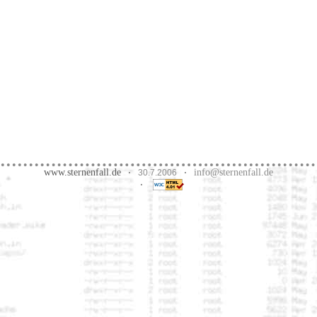
www.sternenfall.de
info@sternenfall.de
·
30.7.2006
·
·