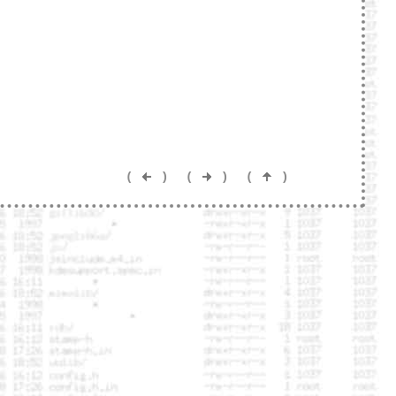
(
)
(
)
(
)