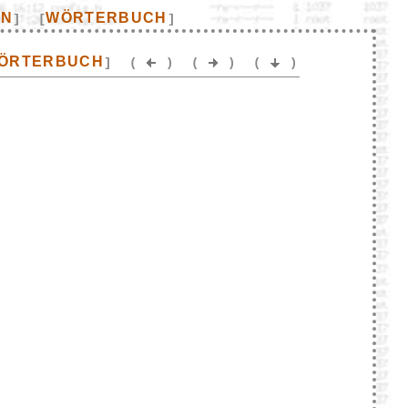
EN
WÖRTERBUCH
]
[
]
ÖRTERBUCH
]
(
)
(
)
(
)