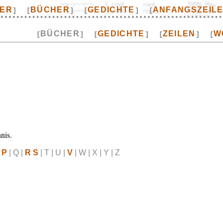
TER
BÜCHER
GEDICHTE
ANFANGSZEIL
]
[
]
[
]
[
BÜCHER
GEDICHTE
ZEILEN
W
[
]
[
]
[
]
[
nis.
|
P
| Q |
R S
| T | U |
V
| W | X | Y | Z