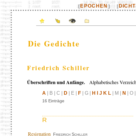
EPOCHEN
DICH
[
]
[
Die Gedichte
Friedrich Schiller
Überschriften und Anfänge.
Alphabetisches Verzeich
A
| B | C |
D
| E |
F
| G |
H I J K L
| M |
N
| O 
16 Einträge
R
Resignation
Friedrich Schiller