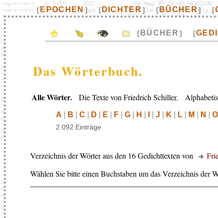
EPOCHEN
DICHTER
BÜCHER
[
]
[
]
[
]
[
BÜCHER
GED
[
]
[
Das Wörterbuch.
Alle Wörter.
Die Texte von Friedrich Schiller. Alphabetis
A
|
B
|
C
|
D
|
E
|
F
|
G
|
H
|
I
|
J
|
K
|
L
|
M
|
N
|
O
2.092 Einträge
Verzeichnis der Wörter aus den 16 Gedichttexten von
Fri
Wählen Sie bitte einen Buchstaben um das Verzeichnis der W