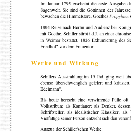
1795
Im Januar
erscheint die erste Ausgabe 
Sagenwelt. Sie sind die Göttinnen der Jahres
bewachen die Himmelstore. Goethes
Propyläen
s
1804
Reise nach Berlin und Audienz bei Königin
mit Goethe. Schiller stirbt i.d.J. an einer chron
1826
in Weimar bestattet.
Exhumierung des Sc
Friedhof" vor dem Frauentor.
Werke und Wirkung
Schillers Ausstrahlung im 19 Jhd. ging weit ü
ebenso überschwenglich gefeiert und kritisier
Edelmann".
Bis heute herrscht eine verwirrende Fülle of
Volkstribun; als Kantianer; als Denker, dessen
Schriftsteller; als idealistischer Klassiker;
Vielfältige seiner Person entzieht sich den ver
Auszug der Schiller'schen Werke: