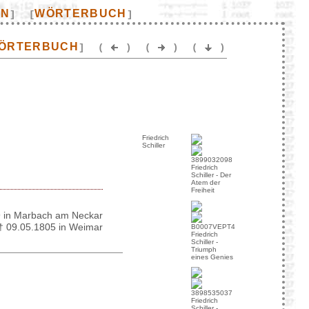
EN
WÖRTERBUCH
]
[
]
ÖRTERBUCH
]
(
)
(
)
(
)
Friedrich
Schiller
Friedrich
Schiller - Der
Atem der
Freiheit
 in Marbach am Neckar
† 09.05.1805 in Weimar
Friedrich
Schiller -
Triumph
eines Genies
Friedrich
Schiller -