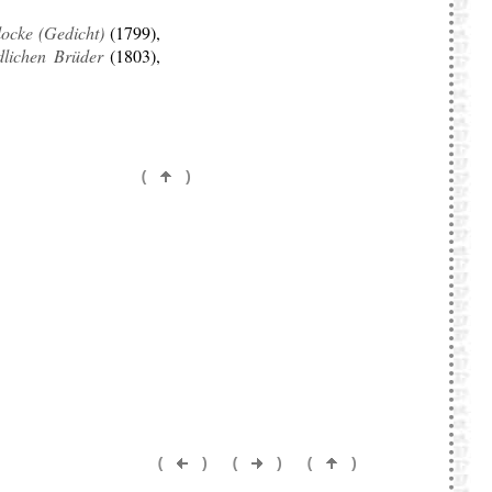
ocke (Gedicht)
(1799),
dlichen Brüder
(1803),
(
)
(
)
(
)
(
)