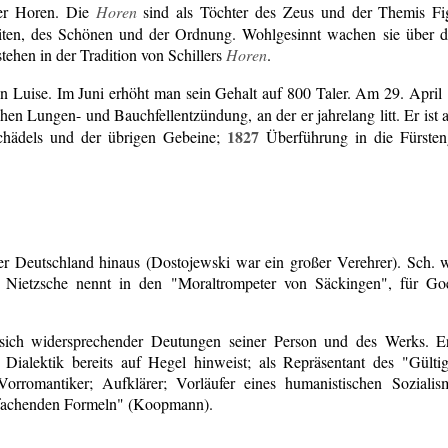
der Horen. Die
Horen
sind als Töchter des Zeus und der Themis Fig
zeiten, des Schönen und der Ordnung. Wohlgesinnt wachen sie über
tehen in der Tradition von Schillers
Horen
.
 Luise. Im Juni erhöht man sein Gehalt auf 800 Taler. Am 29. April
ischen Lungen- und Bauchfellentzündung, an der er jahrelang litt. Er is
1827
hädels und der übrigen Gebeine;
Überführung in die Fürste
ber Deutschland hinaus (Dostojewski war ein großer Verehrer). Sch. 
t. Nietzsche nennt in den "Moraltrompeter von Säckingen", für Goet
t sich widersprechender Deutungen seiner Person und des Werks. Er
 Dialektik bereits auf Hegel hinweist; als Repräsentant des "Gültige
 als Vorromantiker; Aufklärer; Vorläufer eines humanistischen Sozia
einfachenden Formeln" (Koopmann).