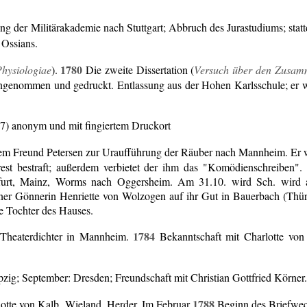
g der Militärakademie nach Stuttgart; Abbruch des Jurastudiums; sta
 Ossians.
1780
Physiologiae
).
Die zweite Dissertation (
Versuch über den Zusamm
angenommen und gedruckt. Entlassung aus der Hohen Karlsschule; er
77) anonym und mit fingiertem Druckort
inem Freund Petersen zur Uraufführung der Räuber nach Mannheim. Er w
st bestraft; außerdem verbietet der ihm das "Komödienschreiben".
furt, Mainz, Worms nach Oggersheim. Am 31.10. wird Sch. wird a
iner Gönnerin Henriette von Wolzogen auf ihr Gut in Bauerbach (Thüri
ie Tochter des Hauses.
1784
Theaterdichter in Mannheim.
Bekanntschaft mit Charlotte von 
zig; September: Dresden; Freundschaft mit Christian Gottfried Körner.
1788
lotte von Kalb, Wieland, Herder. Im Februar
Beginn des Briefwech