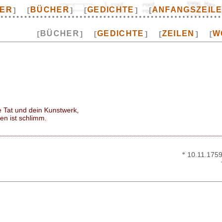
TER
BÜCHER
GEDICHTE
ANFANGSZEIL
]
[
]
[
]
[
BÜCHER
GEDICHTE
ZEILEN
W
[
]
[
]
[
]
[
e Tat und dein Kunstwerk,
n ist schlimm.
*
10.11.1759