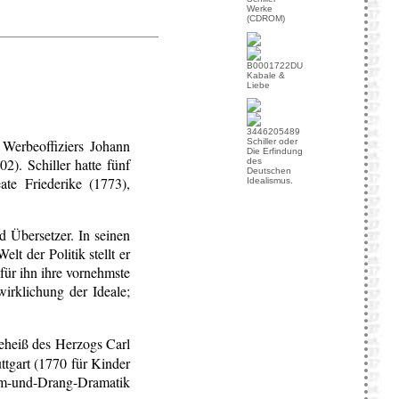
Werke
(CDROM)
Kabale &
Liebe
 Werbeoffiziers Johann
Schiller oder
Die Erfindung
2). Schiller hatte fünf
des
Deutschen
te Friederike (1773),
Idealismus.
d Übersetzer. In seinen
lt der Politik stellt er
 für ihn ihre vornehmste
rklichung der Ideale;
heiß des Herzogs Carl
ttgart (1770 für Kinder
rm-und-Drang-Dramatik