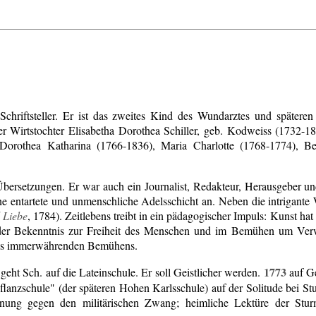
 Schriftsteller. Er ist das zweites Kind des Wundarztes und späteren
r Wirtstochter Elisabetha Dorothea Schiller, geb. Kodweiss (1732-180
Dorothea Katharina (1766-1836), Maria Charlotte (1768-1774), Bea
Übersetzungen. Er war auch ein Journalist, Redakteur, Herausgeber un
e entartete und unmenschliche Adelsschicht an. Neben die intrigante We
 Liebe
, 1784). Zeitlebens treibt in ein pädagogischer Impuls: Kunst hat
der Bekenntnis zur Freiheit des Menschen und im Bemühen um Verwi
eines immerwährenden Bemühens.
1773
geht Sch. auf die Lateinschule. Er soll Geistlicher werden.
auf Ge
flanzschule" (der späteren Hohen Karlsschule) auf der Solitude bei Stu
lehnung gegen den militärischen Zwang; heimliche Lektüre der Stu