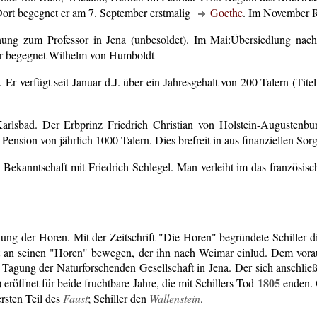
ort begegnet er am 7. September erstmalig
Goethe
. Im November 
ng zum Professor in Jena (unbesoldet). Im Mai:Übersiedlung nach
. Er begegnet Wilhelm von Humboldt
 Er verfügt seit Januar d.J. über ein Jahresgehalt von 200 Talern (Tit
arlsbad. Der Erbprinz Friedrich Christian von Holstein-Augustenb
nsion von jährlich 1000 Talern. Dies brefreit in aus finanziellen Sor
Bekanntschaft mit Friedrich Schlegel. Man verleiht im das französisc
ng der Horen. Mit der Zeitschrift "Die Horen" begründete Schiller d
t an seinen "Horen" bewegen, der ihn nach Weimar einlud. Dem vorau
 Tagung der Naturforschenden Gesellschaft in Jena. Der sich anschlie
1805
eröffnet für beide fruchtbare Jahre, die mit Schillers Tod
enden. 
rsten Teil des
Faust
; Schiller den
Wallenstein
.