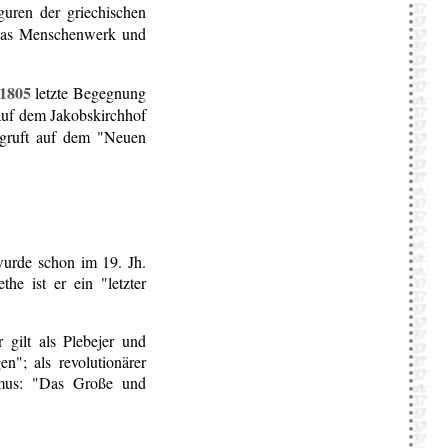
uren der griechischen
 das Menschenwerk und
1805
letzte Begegnung
t auf dem Jakobskirchhof
ngruft auf dem "Neuen
wurde schon im 19. Jh.
he ist er ein "letzter
 gilt als Plebejer und
n"; als revolutionärer
lismus: "Das Große und