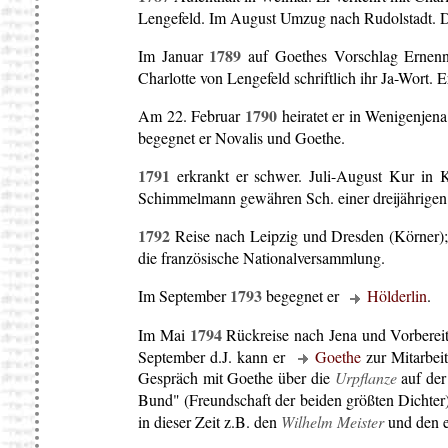
Lengefeld. Im August Umzug nach Rudolstadt. D
1789
Im Januar
auf Goethes Vorschlag Ernennu
Charlotte von Lengefeld schriftlich ihr Ja-Wort
1790
Am 22. Februar
heiratet er in Wenigenjena.
begegnet er Novalis und Goethe.
1791
erkrankt er schwer. Juli-August Kur in K
Schimmelmann gewähren Sch. einer dreijährigen Pe
1792
Reise nach Leipzig und Dresden (Körner); 
die französische Nationalversammlung.
1793
Im September
begegnet er
Hölderlin
.
1794
Im Mai
Rückreise nach Jena und Vorbereitu
September d.J. kann er
Goethe
zur Mitarbei
Gespräch mit Goethe über die
Urpflanze
auf der
Bund" (Freundschaft der beiden größten Dichter) 
in dieser Zeit z.B. den
Wilhelm Meister
und den e