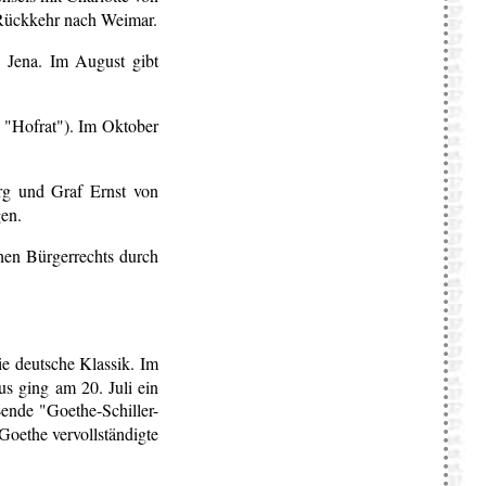
Rückkehr nach Weimar.
 Jena. Im August gibt
el "Hofrat"). Im Oktober
urg und Graf Ernst von
gen.
hen Bürgerrechts durch
ie deutsche Klassik. Im
s ging am 20. Juli ein
ßende "Goethe-Schiller-
Goethe vervollständigte