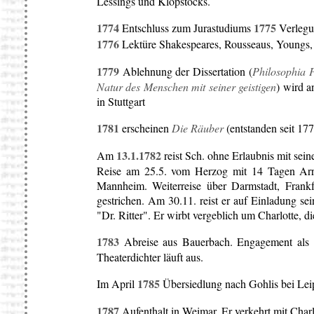
Lessings und Klopstocks.
1774
1775
Entschluss zum Jurastudiums
Verlegun
1776
Lektüre Shakespeares, Rousseaus, Youngs,
1779
Ablehnung der Dissertation (
Philosophia 
Natur des Menschen mit seiner geistigen
) wird 
in Stuttgart
1781
erscheinen
Die Räuber
(entstanden seit 17
13.1.1782
Am
reist Sch. ohne Erlaubnis mit se
Reise am 25.5. vom Herzog mit 14 Tagen Arre
Mannheim. Weiterreise über Darmstadt, Frank
gestrichen. Am 30.11. reist er auf Einladung se
"Dr. Ritter". Er wirbt vergeblich um Charlotte, d
1783
Abreise aus Bauerbach. Engagement als 
Theaterdichter läuft aus.
1785
Im April
Übersiedlung nach Gohlis bei Leip
1787
Aufenthalt in Weimar. Er verkehrt mit Char