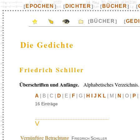
EPOCHEN
DICHTER
BÜCHER
[
]
[
]
[
]
[
BÜCHER
GED
[
]
[
Die Gedichte
Friedrich Schiller
Überschriften und Anfänge.
Alphabetisches Verzeichnis.
A
| B | C |
D
| E |
F
| G |
H I J K L
| M |
N
| O |
P
|
16 Einträge
V
Vernünftige Betrachtung
Friedrich Schiller