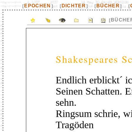
EPOCHEN
DICHTER
BÜCHER
[
]
[
]
[
]
[
BÜCHE
[
Shakespeares Sc
Endlich erblickt´ i
Seinen Schatten. Er
sehn.
Ringsum schrie, wi
Tragöden