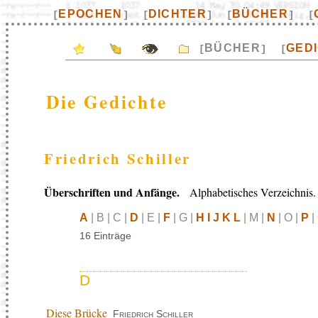
EPOCHEN
DICHTER
BÜCHER
[
]
[
]
[
]
[
BÜCHER
GED
[
]
[
Die Gedichte
Friedrich Schiller
Überschriften und Anfänge.
Alphabetisches Verzeichnis.
A
| B | C |
D
| E |
F
| G |
H I J K L
| M |
N
| O |
P
|
16 Einträge
D
Diese Brücke
Friedrich Schiller