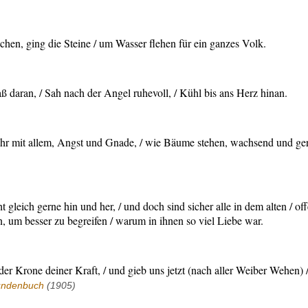
chen, ging die Steine / um Wasser flehen für ein ganzes Volk.
ß daran, / Sah nach der Angel ruhevoll, / Kühl bis ans Herz hinan.
f ihr mit allem, Angst und Gnade, / wie Bäume stehen, wachsend und ger
t gleich gerne hin und her, / und doch sind sicher alle in dem alten / 
in, um besser zu begreifen / warum in ihnen so viel Liebe war.
 der Krone deiner Kraft, / und gieb uns jetzt (nach aller Weiber Wehen)
undenbuch
(1905)