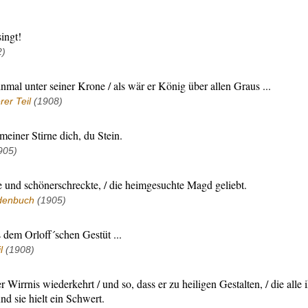
ingt!
2)
einmal unter seiner Krone / als wär er König über allen Graus ...
er Teil
(1908)
 meiner Stirne dich, du Stein.
905)
e und schönerschreckte, / die heimgesuchte Magd geliebt.
denbuch
(1905)
 dem Orloff´schen Gestüt ...
l
(1908)
er Wirrnis wiederkehrt / und so, dass er zu heiligen Gestalten, / die alle
d sie hielt ein Schwert.