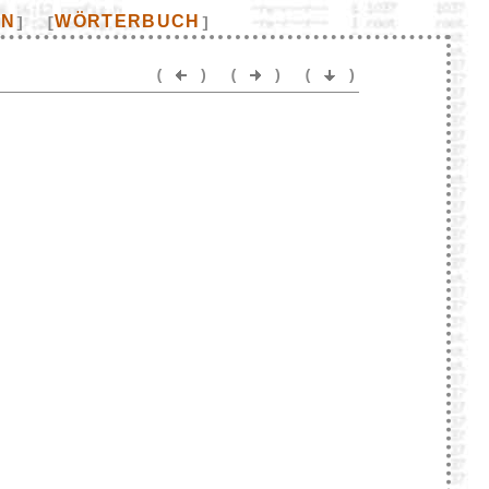
EN
WÖRTERBUCH
]
[
]
(
)
(
)
(
)