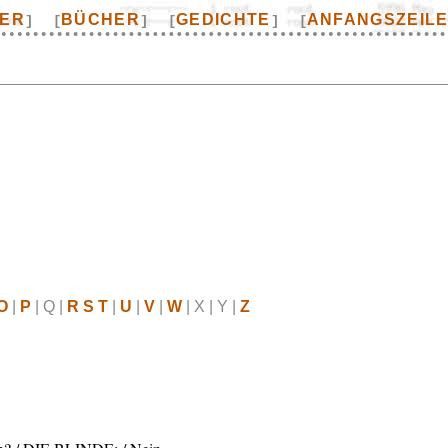
TER
BÜCHER
GEDICHTE
ANFANGSZEIL
]
[
]
[
]
[
O
|
P
| Q |
R S T
|
U
|
V
|
W
| X | Y |
Z