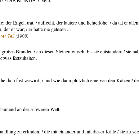
n? / DIE BLINDE: / Nein.
: der Engel, trat, / aufrecht, der lautere und lichterlohe: / da tat er all
der er war; / er hatte nie gelesen ...
er Teil
(1908)
en großes Branden / an diesen Steinen wusch, bis sie entstanden; / sie n
etwas festzuhalten.
die dich fast verwirrt; / und wie dann plötzlich eine von den Katzen / den
staunend an der schweren Welt.
e Handlung zu erfinden, / die mit einander und mit dieser Kälte / sie zu 