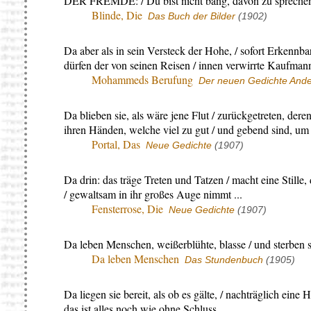
DER FREMDE: / Du bist nicht bang, davon zu spreche
Blinde, Die
Das Buch der Bilder
(1902)
Da aber als in sein Versteck der Hohe, / sofort Erkennbare
dürfen der von seinen Reisen / innen verwirrte Kaufmann, 
Mohammeds Berufung
Der neuen Gedichte Ander
Da blieben sie, als wäre jene Flut / zurückgetreten, der
ihren Händen, welche viel zu gut / und gebend sind, um 
Portal, Das
Neue Gedichte
(1907)
Da drin: das träge Treten und Tatzen / macht eine Stille, 
/ gewaltsam in ihr großes Auge nimmt ...
Fensterrose, Die
Neue Gedichte
(1907)
Da leben Menschen, weißerblühte, blasse / und sterben 
Da leben Menschen
Das Stundenbuch
(1905)
Da liegen sie bereit, als ob es gälte, / nachträglich ein
das ist alles noch wie ohne Schluss.