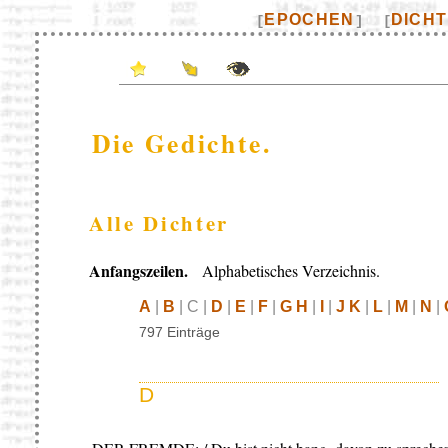
EPOCHEN
DICH
[
]
[
Die Gedichte.
Alle Dichter
Anfangszeilen.
Alphabetisches Verzeichnis.
A
|
B
| C |
D
|
E
|
F
|
G H
|
I
|
J K
|
L
|
M
|
N
|
797 Einträge
D