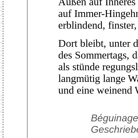
Außen auf Inneres
auf Immer-Hingehn
erblindend, finster,
Dort bleibt, unte
des Sommertags, da
als stünde regungsl
langmütig lange Wa
und eine weinend 
Béguinage 
Geschriebe