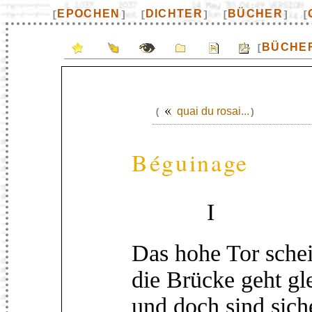
EPOCHEN
DICHTER
BÜCHER
[
]
[
]
[
]
[
BÜCHE
[
quai du rosai...
(
)
Béguinage
I
Das hohe Tor schei
die Brücke geht gl
und doch sind siche