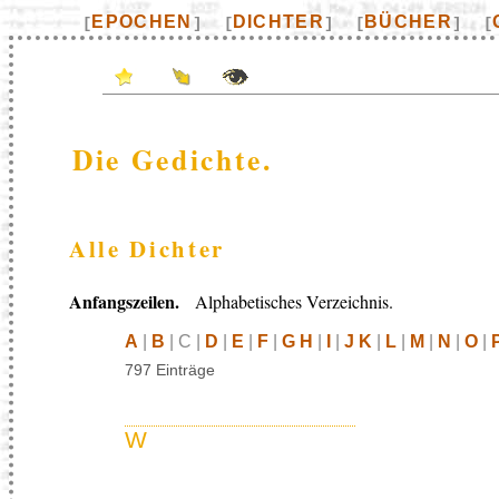
EPOCHEN
DICHTER
BÜCHER
[
]
[
]
[
]
[
Die Gedichte.
Alle Dichter
Anfangszeilen.
Alphabetisches Verzeichnis.
A
|
B
| C |
D
|
E
|
F
|
G H
|
I
|
J K
|
L
|
M
|
N
|
O
|
797 Einträge
W