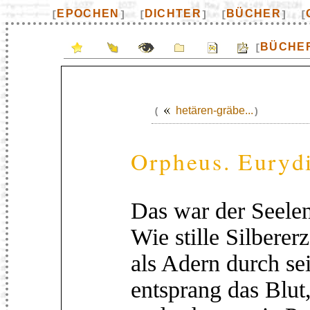
EPOCHEN
DICHTER
BÜCHER
[
]
[
]
[
]
[
BÜCHE
[
hetären-gräbe...
(
)
Orpheus. Euryd
Das war der Seele
Wie stille Silberer
als Adern durch s
entsprang das Blut