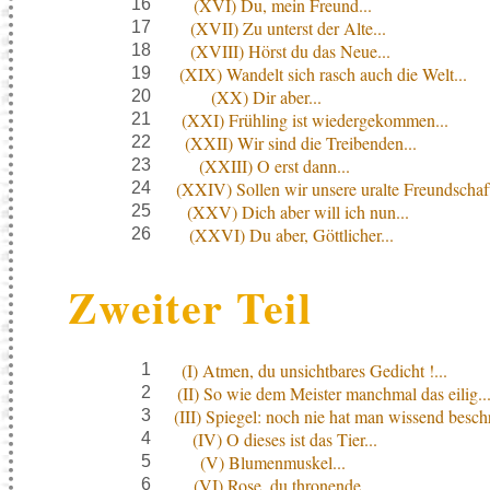
(XVI) Du, mein Freund...
16
(XVII) Zu unterst der Alte...
17
(XVIII) Hörst du das Neue...
18
(XIX) Wandelt sich rasch auch die Welt...
19
(XX) Dir aber...
20
(XXI) Frühling ist wiedergekommen...
21
(XXII) Wir sind die Treibenden...
22
(XXIII) O erst dann...
23
(XXIV) Sollen wir unsere uralte Freundschaft
24
(XXV) Dich aber will ich nun...
25
(XXVI) Du aber, Göttlicher...
26
Zweiter Teil
(I) Atmen, du unsichtbares Gedicht !...
1
(II) So wie dem Meister manchmal das eilig..
2
(III) Spiegel: noch nie hat man wissend beschr
3
(IV) O dieses ist das Tier...
4
(V) Blumenmuskel...
5
(VI) Rose, du thronende...
6