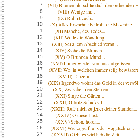
(VII) Blumen, ihr schließlich den ordnenden 
7
(VIII) Wenige ihr...
8
(IX) Rühmt euch...
9
(X) Alles Erworbne bedroht die Maschine...
10
(XI) Manche, des Todes...
11
(XII) Wolle die Wandlung...
12
(XIII) Sei allem Abschied voran...
13
(XIV) Siehe die Blumen...
14
(XV) O Brunnen-Mund...
15
(XVI) Immer wieder von uns aufgerissen...
16
(XVII) Wo, in welchen immer selig bewässert
17
(XVIII) Tänzerin ...
18
(XIX) Irgendwo wohnt das Gold in der verwö
19
(XX) Zwischen den Sternen...
20
(XXI) Singe die Gärten...
21
(XXII) O trotz Schicksal ...
22
(XXIII) Rufe mich zu jener deiner Stunden...
23
(XXIV) O diese Lust...
24
(XXV) Schon, horch...
25
(XXVI) Wie ergreift uns der Vogelschrei...
26
(XXVII) Giebt es wirklich die Zeit...
27