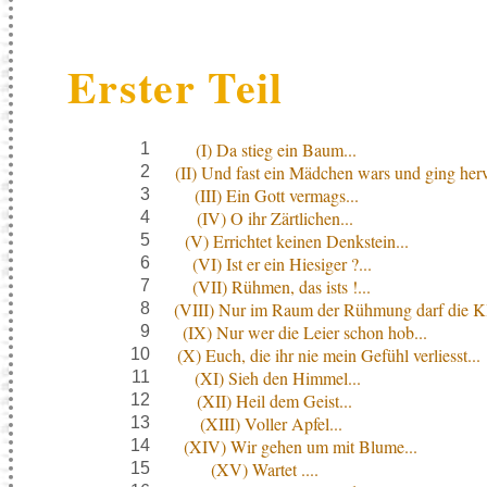
Erster Teil
(I) Da stieg ein Baum...
1
(II) Und fast ein Mädchen wars und ging herv
2
(III) Ein Gott vermags...
3
(IV) O ihr Zärtlichen...
4
(V) Errichtet keinen Denkstein...
5
(VI) Ist er ein Hiesiger ?...
6
(VII) Rühmen, das ists !...
7
(VIII) Nur im Raum der Rühmung darf die Kl
8
(IX) Nur wer die Leier schon hob...
9
(X) Euch, die ihr nie mein Gefühl verliesst...
10
(XI) Sieh den Himmel...
11
(XII) Heil dem Geist...
12
(XIII) Voller Apfel...
13
(XIV) Wir gehen um mit Blume...
14
(XV) Wartet ....
15