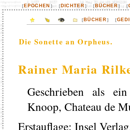
EPOCHEN
DICHTER
BÜCHER
[
]
[
]
[
]
[
BÜCHER
GED
[
]
[
Die Sonette an Orpheus.
Rainer Maria Rilk
Geschrieben als e
Knoop, Chateau de Mu
Erstauflage: Insel Verlag