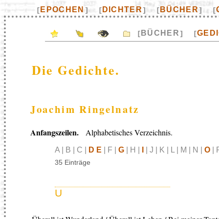
EPOCHEN
DICHTER
BÜCHER
[
]
[
]
[
]
[
BÜCHER
GED
[
]
[
Die Gedichte.
Joachim Ringelnatz
Anfangszeilen.
Alphabetisches Verzeichnis.
A | B | C |
D E
| F |
G
| H |
I
| J | K | L | M | N |
O
| 
35 Einträge
U