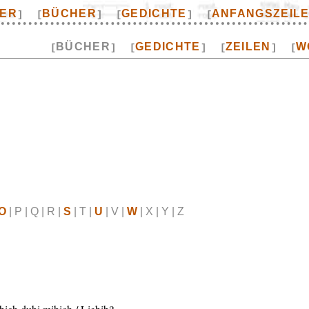
TER
BÜCHER
GEDICHTE
ANFANGSZEIL
]
[
]
[
]
[
BÜCHER
GEDICHTE
ZEILEN
W
[
]
[
]
[
]
[
O
| P | Q | R |
S
| T |
U
| V |
W
| X | Y | Z