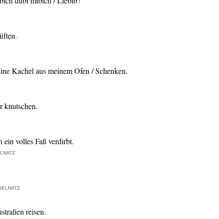
aubich dubi mibich / Liebib?
üften.
 Eine Kachel aus meinem Ofen / Schenken.
r knutschen.
n ein volles Faß verdirbt.
lnatz
gelnatz
tralien reisen.