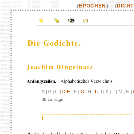
EPOCHEN
DICH
[
]
[
Die Gedichte.
Joachim Ringelnatz
Anfangszeilen.
Alphabetisches Verzeichnis.
A | B | C |
D E
| F |
G
| H |
I
| J | K | L | M | N |
35 Einträge
I