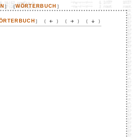
EN
WÖRTERBUCH
]
[
]
ÖRTERBUCH
]
(
)
(
)
(
)