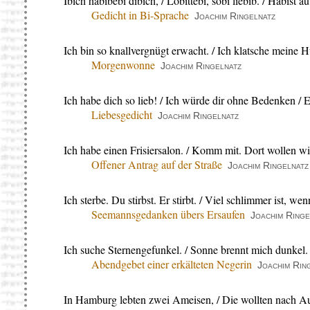
Ibich habibebi dibich, / Lobittebi, sobi liebib. / Habist 
Gedicht in Bi-Sprache
Joachim Ringelnatz
Ich bin so knallvergnügt erwacht. / Ich klatsche meine H
Morgenwonne
Joachim Ringelnatz
Ich habe dich so lieb! / Ich würde dir ohne Bedenken /
Liebesgedicht
Joachim Ringelnatz
Ich habe einen Frisiersalon. / Komm mit. Dort wollen wi
Offener Antrag auf der Straße
Joachim Ringelnatz
Ich sterbe. Du stirbst. Er stirbt. / Viel schlimmer ist, wen
Seemannsgedanken übers Ersaufen
Joachim Ringe
Ich suche Sternengefunkel. / Sonne brennt mich dunkel.
Abendgebet einer erkälteten Negerin
Joachim Rin
In Hamburg lebten zwei Ameisen, / Die wollten nach Aus