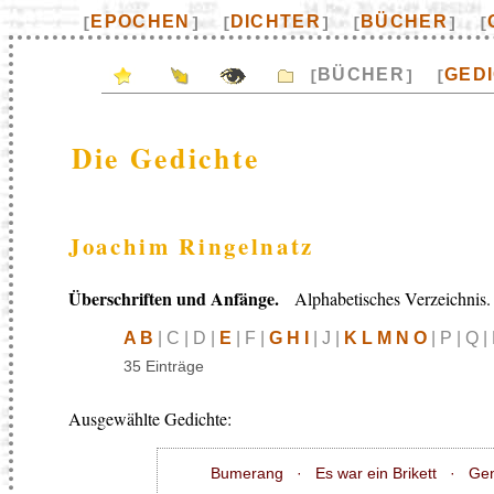
EPOCHEN
DICHTER
BÜCHER
[
]
[
]
[
]
[
BÜCHER
GED
[
]
[
Die Gedichte
Joachim Ringelnatz
Überschriften und Anfänge.
Alphabetisches Verzeichnis.
A B
| C | D |
E
| F |
G H I
| J |
K L M N O
| P | Q |
35 Einträge
Ausgewählte Gedichte:
Bumerang
·
Es war ein Brikett
·
Ge